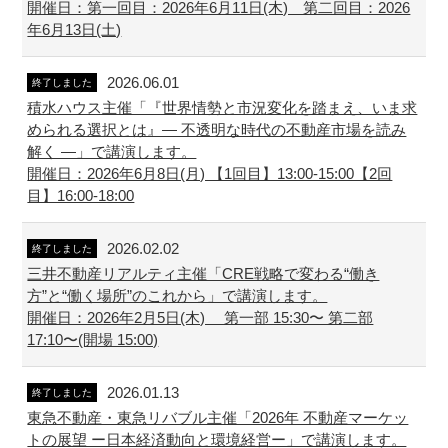
開催日：第一回目：2026年6月11日(木) 第二回目：2026
年6月13日(土)
2026.06.01
終了しました
積水ハウス主催「『世界情勢と市況変化を踏まえ、いま求
められる選択とは』― 不透明な時代の不動産市場を読み
解く ―」で講演します。
開催日：2026年6月8日(月) 【1回目】13:00-15:00【2回
目】16:00-18:00
2026.02.02
終了しました
三井不動産リアルティ主催「CRE戦略で変わる“働き
方”と“働く場所”のこれから」で講演します。
開催日：2026年2月5日(木) 第一部 15:30〜 第二部
17:10〜(開場 15:00)
2026.01.13
終了しました
東急不動産・東急リバブル主催「2026年 不動産マーケッ
トの展望 ー日本経済動向と環境経営ー」で講演します。