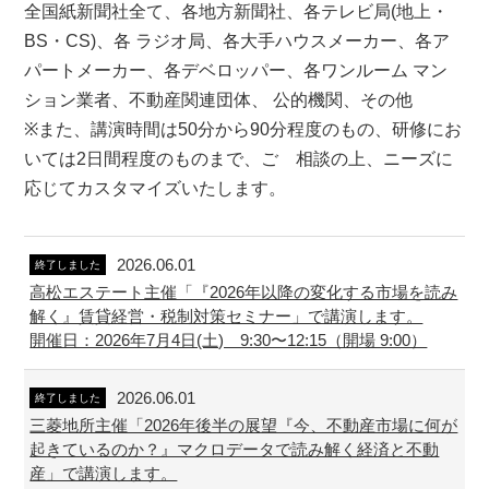
全国紙新聞社全て、各地方新聞社、各テレビ局(地上・
BS・CS)、各 ラジオ局、各大手ハウスメーカー、各ア
パートメーカー、各デベロッパー、各ワンルーム マン
ション業者、不動産関連団体、 公的機関、その他
※また、講演時間は50分から90分程度のもの、研修にお
いては2日間程度のものまで、ご゙相談の上、ニーズに
応じてカスタマイズいたします。
2026.06.01
終了しました
高松エステート主催「『2026年以降の変化する市場を読み
解く』賃貸経営・税制対策セミナー」で講演します。
開催日：2026年7月4日(土) 9:30〜12:15（開場 9:00）
2026.06.01
終了しました
三菱地所主催「2026年後半の展望『今、不動産市場に何が
起きているのか？』マクロデータで読み解く経済と不動
産」で講演します。