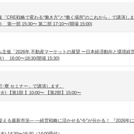
「CRE戦略で変わる“働き方”と“働く場所”のこれから」で講演し
第一部 15:30〜 第二部 17:10〜(開場 15:00)
主催「2026年 不動産マーケットの展望 ー日本経済動向と環境経
16:00〜18:30(開場 15:30)
･寮 セミナー」で講演します。
火) 【第1部 】10:00〜 【第2部】15:00〜
捉える最新市況― ―経営戦略に活かせる“今”が分かる！ 『2026年
) 14:30〜16:30（14:00受付）