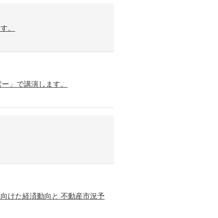
ます。
営ー」で講演します。
に向けた経済動向と 不動産市況予