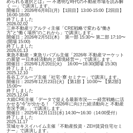
められる選択とは』― 不透明な時代の不動産市場を読み解
く ―」で講演します。
開催日：2026年6月8日(月) 【1回目】13:00-15:00【2回目】
16:00-18:00
終了しました
2026.02.02
三井不動産リアルティ主催「CRE戦略で変わる“働き
方”と“働く場所”のこれから」で講演します。
開催日：2026年2月5日(木) 第一部 15:30〜 第二部 17:10〜
(開場 15:00)
終了しました
2026.01.13
東急不動産・東急リバブル主催「2026年 不動産マーケット
の展望 ー日本経済動向と環境経営ー」で講演します。
開催日：2026年1月20日(火) 16:00〜18:30(開場 15:30)
終了しました
2025.12.10
長谷工グループ主催「社宅･寮 セミナー」で講演します。
開催日：2025年12月23日(火) 【第1部 】10:00〜 【第2部】
15:00〜
終了しました
2025.12.04
大鏡CRE主催「データで捉える最新市況― ―経営戦略に活
かせる“今”が分かる！ 『2026年に向けた経済動向と 不動産
市況予測』」で講演します。
開催日：2025年12月11日(水) 14:30〜16:30（14:00受付）
終了しました
2025.11.17
茨城セキスイハイム主催「不動産投資・ZEH賃貸住宅セミ
ナー」で講演します。