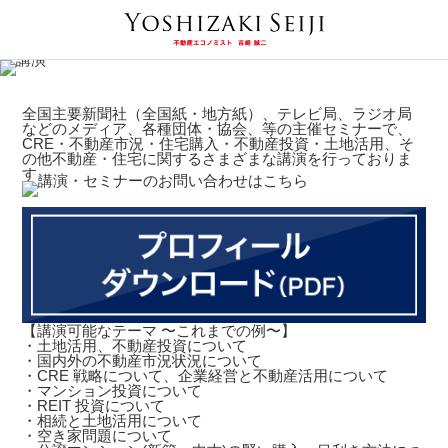
全国主要新聞社（全国紙・地方紙）、テレビ局、ラジオ局
などのメディア、各種団体・協会、等の主催セミナーで、
CRE・不動産市況・住宅購入・不動産投資・土地活用、そ
の他不動産・住宅に関するさまざまな講演を行っておりま
す。
【講演可能なテーマ 〜これまでの例〜】
・土地活用、不動産投資について
・国内外の不動産市況状況について
・CRE 戦略について、企業経営と不動産活用について
・マンション投資について
・REIT 投資について
・相続と土地活用について
・空き家問題について