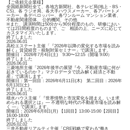
【ご依頼元企業様】
全国紙新聞社全て、各地方新聞社、各テレビ局(地上・BS・
CS)、各 ラジオ局、各大手ハウスメーカー、各アパートメ
ーカー、各デベロッパー、各ワンルーム マンション業者、
不動産関連団体、 公的機関、その他
※また、講演時間は50分から90分程度のもの、研修におい
ては2日間程度のものまで、ご゙相談の上、ニーズに応じて
カスタマイズいたします。
終了しました
2026.06.01
高松エステート主催「『2026年以降の変化する市場を読み
解く』賃貸経営・税制対策セミナー」で講演します。
開催日：2026年7月4日(土) 9:30〜12:15（開場 9:00）
終了しました
2026.06.01
三菱地所主催「2026年後半の展望『今、不動産市場に何が
起きているのか？』マクロデータで読み解く経済と不動
産」で講演します。
開催日：第一回目：2026年6月11日(木) 第二回目：2026年
6月13日(土)
終了しました
2026.06.01
積水ハウス主催「『世界情勢と市況変化を踏まえ、いま求
められる選択とは』― 不透明な時代の不動産市場を読み解
く ―」で講演します。
開催日：2026年6月8日(月) 【1回目】13:00-15:00【2回目】
16:00-18:00
終了しました
2026.02.02
三井不動産リアルティ主催「CRE戦略で変わる“働き