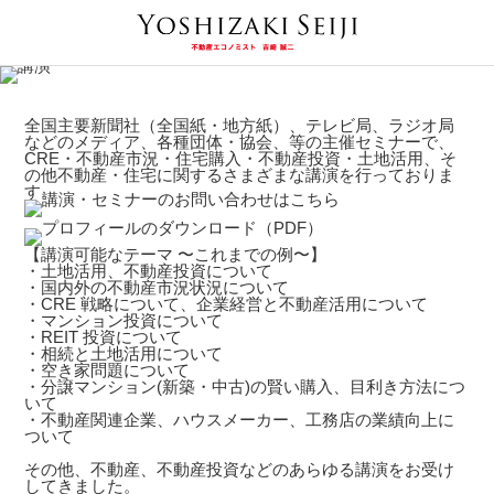
全国主要新聞社（全国紙・地方紙）、テレビ局、ラジオ局
などのメディア、各種団体・協会、等の主催セミナーで、
CRE・不動産市況・住宅購入・不動産投資・土地活用、そ
の他不動産・住宅に関するさまざまな講演を行っておりま
す。
【講演可能なテーマ 〜これまでの例〜】
・土地活用、不動産投資について
・国内外の不動産市況状況について
・CRE 戦略について、企業経営と不動産活用について
・マンション投資について
・REIT 投資について
・相続と土地活用について
・空き家問題について
・分譲マンション(新築・中古)の賢い購入、目利き方法につ
いて
・不動産関連企業、ハウスメーカー、工務店の業績向上に
ついて
その他、不動産、不動産投資などのあらゆる講演をお受け
してきました。