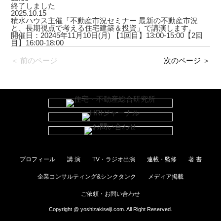
終了しました
2025.10.15
積水ハウス主催「不動産市況セミナー 最新の不動産市況
と、長期視点で考える住宅建築＆投資」で講演します。
開催日：20245年11月10日(月) 【1回目】13:00-15:00【2回
目】16:00-18:00
＜ 前のページ
次のページ ＞
プロフィール
講 演
TV・ラジオ出演
連載・監修
著 書
企業コンサルティング&シンクタンク
メディア掲載
ご依頼・お問い合わせ
Copyright @ yoshizakiseiji.com. All Right Reserved.