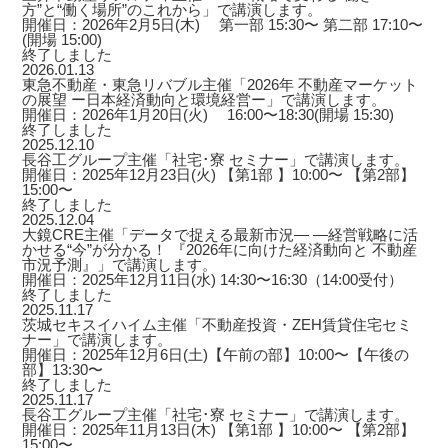
方”と“働く場所”のこれから」で講演します。
開催日：2026年2月5日(木) 第一部 15:30〜 第二部 17:10〜
(開場 15:00)
終了しました
2026.01.13
東急不動産・東急リバブル主催「2026年 不動産マーケット
の展望 ー日本経済動向と環境経営ー」で講演します。
開催日：2026年1月20日(火) 16:00〜18:30(開場 15:30)
終了しました
2025.12.10
長谷工グループ主催「社宅･寮 セミナー」で講演します。
開催日：2025年12月23日(火) 【第1部 】10:00〜 【第2部】
15:00〜
終了しました
2025.12.04
大鏡CRE主催「データで捉える最新市況― ―経営戦略に活
かせる“今”が分かる！ 『2026年に向けた経済動向と 不動産
市況予測』」で講演します。
開催日：2025年12月11日(水) 14:30〜16:30（14:00受付）
終了しました
2025.11.17
茨城セキスイハイム主催「不動産投資・ZEH賃貸住宅セミ
ナー」で講演します。
開催日：2025年12月6日(土)【午前の部】10:00〜【午後の
部】13:30〜
終了しました
2025.11.17
長谷工グループ主催「社宅･寮 セミナー」で講演します。
開催日：2025年11月13日(木) 【第1部 】10:00〜 【第2部】
15:00〜