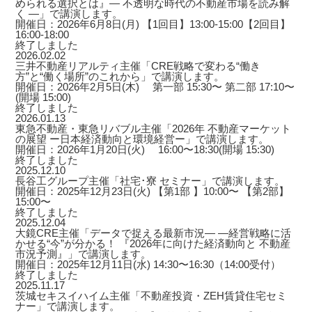
められる選択とは』― 不透明な時代の不動産市場を読み解
く ―」で講演します。
開催日：2026年6月8日(月) 【1回目】13:00-15:00【2回目】
16:00-18:00
終了しました
2026.02.02
三井不動産リアルティ主催「CRE戦略で変わる“働き
方”と“働く場所”のこれから」で講演します。
開催日：2026年2月5日(木) 第一部 15:30〜 第二部 17:10〜
(開場 15:00)
終了しました
2026.01.13
東急不動産・東急リバブル主催「2026年 不動産マーケット
の展望 ー日本経済動向と環境経営ー」で講演します。
開催日：2026年1月20日(火) 16:00〜18:30(開場 15:30)
終了しました
2025.12.10
長谷工グループ主催「社宅･寮 セミナー」で講演します。
開催日：2025年12月23日(火) 【第1部 】10:00〜 【第2部】
15:00〜
終了しました
2025.12.04
大鏡CRE主催「データで捉える最新市況― ―経営戦略に活
かせる“今”が分かる！ 『2026年に向けた経済動向と 不動産
市況予測』」で講演します。
開催日：2025年12月11日(水) 14:30〜16:30（14:00受付）
終了しました
2025.11.17
茨城セキスイハイム主催「不動産投資・ZEH賃貸住宅セミ
ナー」で講演します。