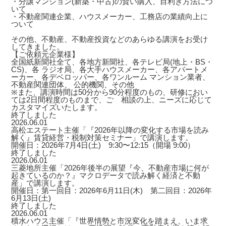
・分譲マンション(新築・中古)の賢い購入、目利き方法につ
いて
・不動産関連企業、ハウスメーカー、工務店の業績向上に
ついて
その他、不動産、不動産投資などのあらゆる講演をお受け
してきました。
【ご依頼元企業様】
全国紙新聞社全て、各地方新聞社、各テレビ局(地上・BS・
CS)、各 ラジオ局、各大手ハウスメーカー、各アパートメ
ーカー、各デベロッパー、各ワンルーム マンション業者、
不動産関連団体、 公的機関、その他
※また、講演時間は50分から90分程度のもの、研修におい
ては2日間程度のものまで、ご゙相談の上、ニーズに応じて
カスタマイズいたします。
終了しました
2026.06.01
高松エステート主催「『2026年以降の変化する市場を読み
解く』賃貸経営・税制対策セミナー」で講演します。
開催日：2026年7月4日(土) 9:30〜12:15（開場 9:00）
終了しました
2026.06.01
三菱地所主催「2026年後半の展望『今、不動産市場に何が
起きているのか？』マクロデータで読み解く経済と不動
産」で講演します。
開催日：第一回目：2026年6月11日(木) 第二回目：2026年
6月13日(土)
終了しました
2026.06.01
積水ハウス主催「『世界情勢と市況変化を踏まえ、いま求