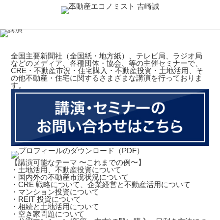
全国主要新聞社（全国紙・地方紙）、テレビ局、ラジオ局
などのメディア、各種団体・協会、等の主催セミナーで、
CRE・不動産市況・住宅購入・不動産投資・土地活用、そ
の他不動産・住宅に関するさまざまな講演を行っておりま
す。
【講演可能なテーマ 〜これまでの例〜】
・土地活用、不動産投資について
・国内外の不動産市況状況について
・CRE 戦略について、企業経営と不動産活用について
・マンション投資について
・REIT 投資について
・相続と土地活用について
・空き家問題について