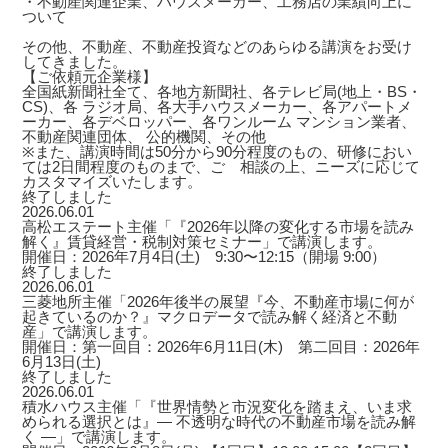
・不動産関連企業、ハウスメーカー、工務店の業績向上に
ついて
その他、不動産、不動産投資などのあらゆる講演をお受け
してきました。
【ご依頼元企業様】
全国紙新聞社全て、各地方新聞社、各テレビ局(地上・BS・
CS)、各 ラジオ局、各大手ハウスメーカー、各アパートメ
ーカー、各デベロッパー、各ワンルーム マンション業者、
不動産関連団体、 公的機関、その他
※また、講演時間は50分から90分程度のもの、研修におい
ては2日間程度のものまで、ご゙相談の上、ニーズに応じて
カスタマイズいたします。
終了しました
2026.06.01
高松エステート主催「『2026年以降の変化する市場を読み
解く』賃貸経営・税制対策セミナー」で講演します。
開催日：2026年7月4日(土) 9:30〜12:15（開場 9:00）
終了しました
2026.06.01
三菱地所主催「2026年後半の展望『今、不動産市場に何が
起きているのか？』マクロデータで読み解く経済と不動
産」で講演します。
開催日：第一回目：2026年6月11日(木) 第二回目：2026年
6月13日(土)
終了しました
2026.06.01
積水ハウス主催「『世界情勢と市況変化を踏まえ、いま求
められる選択とは』― 不透明な時代の不動産市場を読み解
く ―」で講演します。