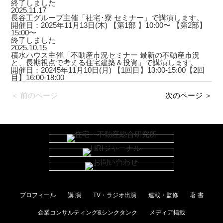
終了しました
2025.11.17
長谷工グループ主催「社宅･寮 セミナー」で講演します。
開催日：2025年11月13日(木) 【第1部 】10:00〜 【第2部】
15:00〜
終了しました
2025.10.15
積水ハウス主催「不動産市況セミナー 最新の不動産市況
と、長期視点で考える住宅建築＆投資」で講演します。
開催日：20245年11月10日(月) 【1回目】13:00-15:00【2回
目】16:00-18:00
＜ 前のページ
次のページ ＞
プロフィール
講 演
TV・ラジオ出演
連載・監修
著 書
企業コンサルティング&シンクタンク
メディア掲載