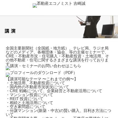
全国主要新聞社（全国紙・地方紙）、テレビ局、ラジオ局
などのメディア、各種団体・協会、等の主催セミナーで、
CRE・不動産市況・住宅購入・不動産投資・土地活用、そ
の他不動産・住宅に関するさまざまな講演を行っておりま
す。
【講演可能なテーマ 〜これまでの例〜】
・土地活用、不動産投資について
・国内外の不動産市況状況について
・CRE 戦略について、企業経営と不動産活用について
・マンション投資について
・REIT 投資について
・相続と土地活用について
・空き家問題について
・分譲マンション(新築・中古)の賢い購入、目利き方法につ
いて