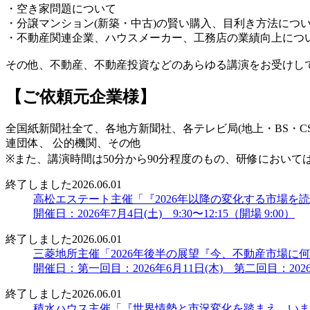
・空き家問題について
・分譲マンション(新築・中古)の賢い購入、目利き方法につ
・不動産関連企業、ハウスメーカー、工務店の業績向上につ
その他、不動産、不動産投資などのあらゆる講演をお受けし
【ご依頼元企業様】
全国紙新聞社全て、各地方新聞社、各テレビ局(地上・BS・
連団体、 公的機関、その他
※また、講演時間は50分から90分程度のもの、研修におい
終了しました
2026.06.01
高松エステート主催「『2026年以降の変化する市場を
開催日：2026年7月4日(土) 9:30〜12:15（開場 9:00）
終了しました
2026.06.01
三菱地所主催「2026年後半の展望『今、不動産市場
開催日：第一回目：2026年6月11日(木) 第二回目：2026
終了しました
2026.06.01
積水ハウス主催「『世界情勢と市況変化を踏まえ、いま