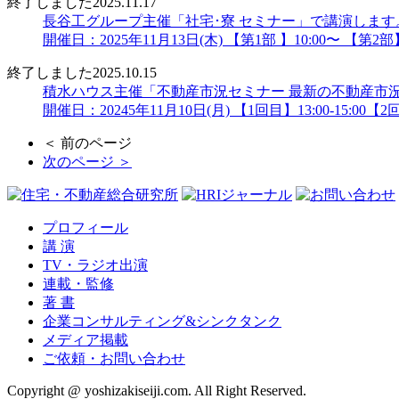
終了しました
2025.11.17
長谷工グループ主催「社宅･寮 セミナー」で講演します
開催日：2025年11月13日(木) 【第1部 】10:00〜 【第2部】
終了しました
2025.10.15
積水ハウス主催「不動産市況セミナー 最新の不動産市
開催日：20245年11月10日(月) 【1回目】13:00-15:00【2回目
＜ 前のページ
次のページ ＞
プロフィール
講 演
TV・ラジオ出演
連載・監修
著 書
企業コンサルティング&シンクタンク
メディア掲載
ご依頼・お問い合わせ
Copyright @ yoshizakiseiji.com. All Right Reserved.