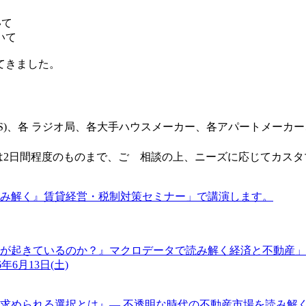
いて
いて
てきました。
CS)、各 ラジオ局、各大手ハウスメーカー、各アパートメーカ
ては2日間程度のものまで、ご゙相談の上、ニーズに応じてカス
読み解く』賃貸経営・税制対策セミナー」で講演します。
に何が起きているのか？』マクロデータで読み解く経済と不動産
年6月13日(土)
求められる選択とは』― 不透明な時代の不動産市場を読み解く