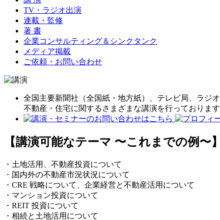
TV・ラジオ出演
連載・監修
著 書
企業コンサルティング＆シンクタンク
メディア掲載
ご依頼・お問い合わせ
全国主要新聞社（全国紙・地方紙）、テレビ局、ラジオ
不動産・住宅に関するさまざまな講演を行っております
【講演可能なテーマ 〜これまでの例〜
・土地活用、不動産投資について
・国内外の不動産市況状況について
・CRE 戦略について、企業経営と不動産活用について
・マンション投資について
・REIT 投資について
・相続と土地活用について