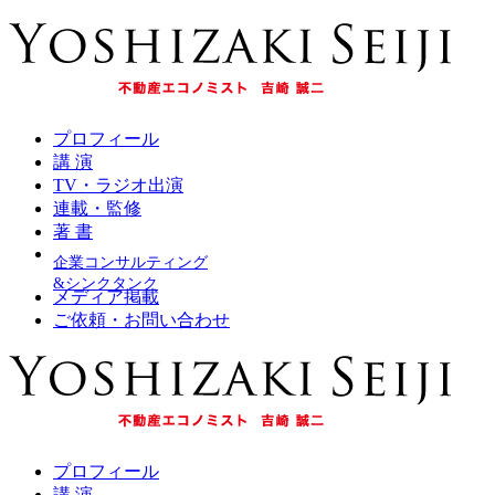
プロフィール
講 演
TV・ラジオ出演
連載・監修
著 書
企業コンサルティング
&シンクタンク
メディア掲載
ご依頼・お問い合わせ
プロフィール
講 演