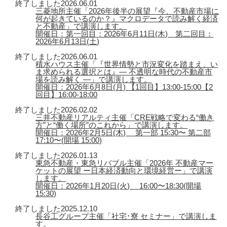
終了しました
2026.06.01
三菱地所主催「2026年後半の展望『今、不動産市場に
何が起きているのか？』マクロデータで読み解く経済
と不動産」で講演します。
開催日：第一回目：2026年6月11日(木) 第二回目：
2026年6月13日(土)
終了しました
2026.06.01
積水ハウス主催「『世界情勢と市況変化を踏まえ、い
ま求められる選択とは』― 不透明な時代の不動産市
場を読み解く ―」で講演します。
開催日：2026年6月8日(月) 【1回目】13:00-15:00【2
回目】16:00-18:00
終了しました
2026.02.02
三井不動産リアルティ主催「CRE戦略で変わる“働き
方”と“働く場所”のこれから」で講演します。
開催日：2026年2月5日(木) 第一部 15:30〜 第二部
17:10〜(開場 15:00)
終了しました
2026.01.13
東急不動産・東急リバブル主催「2026年 不動産マー
ケットの展望 ー日本経済動向と環境経営ー」で講演
します。
開催日：2026年1月20日(火) 16:00〜18:30(開場
15:30)
終了しました
2025.12.10
長谷工グループ主催「社宅･寮 セミナー」で講演しま
す。