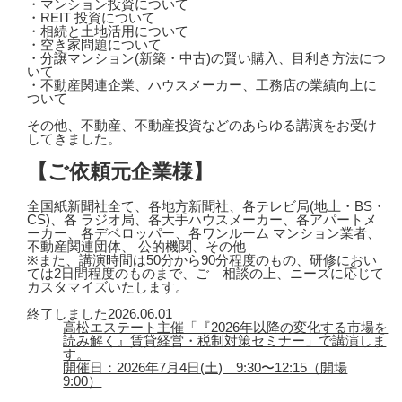
・マンション投資について
・REIT 投資について
・相続と土地活用について
・空き家問題について
・分譲マンション(新築・中古)の賢い購入、目利き方法につ
いて
・不動産関連企業、ハウスメーカー、工務店の業績向上に
ついて
その他、不動産、不動産投資などのあらゆる講演をお受け
してきました。
【ご依頼元企業様】
全国紙新聞社全て、各地方新聞社、各テレビ局(地上・BS・
CS)、各 ラジオ局、各大手ハウスメーカー、各アパートメ
ーカー、各デベロッパー、各ワンルーム マンション業者、
不動産関連団体、 公的機関、その他
※また、講演時間は50分から90分程度のもの、研修におい
ては2日間程度のものまで、ご゙相談の上、ニーズに応じて
カスタマイズいたします。
終了しました
2026.06.01
高松エステート主催「『2026年以降の変化する市場を
読み解く』賃貸経営・税制対策セミナー」で講演しま
す。
開催日：2026年7月4日(土) 9:30〜12:15（開場
9:00）