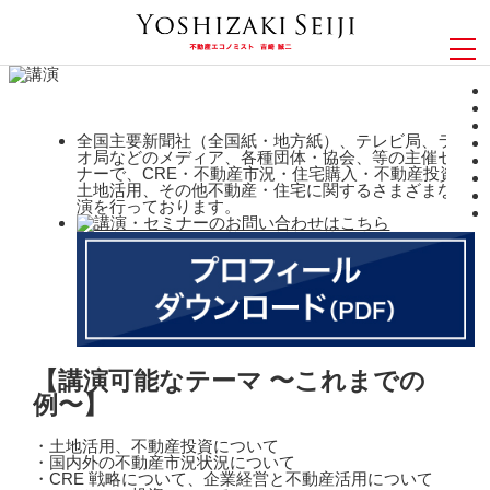
全国主要新聞社（全国紙・地方紙）、テレビ局、ラジ
オ局などのメディア、各種団体・協会、等の主催セミ
ナーで、CRE・不動産市況・住宅購入・不動産投資・
土地活用、その他不動産・住宅に関するさまざまな講
演を行っております。
【講演可能なテーマ 〜これまでの
例〜】
・土地活用、不動産投資について
・国内外の不動産市況状況について
・CRE 戦略について、企業経営と不動産活用について