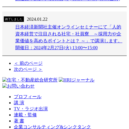
2024.01.22
終了しました
日本経済新聞社主催オンラインセミナーにて「人的
資本経営で注目される社宅・社員寮 ～採用力や企
業価値を高めるポイントとは？ ～」で講演します。
開催日：2024年2月27日(火) 13:00〜15:00
＜ 前のページ
次のページ ＞
プロフィール
講 演
TV・ラジオ出演
連載・監修
著 書
企業コンサルティング&シンクタンク