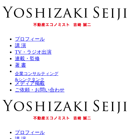
プロフィール
講 演
TV・ラジオ出演
連載・監修
著 書
企業コンサルティング
&シンクタンク
メディア掲載
ご依頼・お問い合わせ
プロフィール
講 演