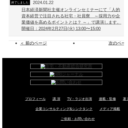
2024.01.22
終了しました
日本経済新聞社主催オンラインセミナーにて「人的
資本経営で注目される社宅・社員寮 ～採用力や企
業価値を高めるポイントとは？ ～」で講演します。
開催日：2024年2月27日(火) 13:00〜15:00
＜ 前のページ
次のページ
プロフィール
講 演
TV・ラジオ出演
連載・監修
著 
企業コンサルティング&シンクタンク
メディア掲載
ご依頼・お問い合わせ