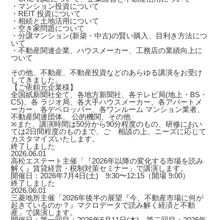
・マンション投資について
・REIT 投資について
・相続と土地活用について
・空き家問題について
・分譲マンション(新築・中古)の賢い購入、目利き方法につ
いて
・不動産関連企業、ハウスメーカー、工務店の業績向上に
ついて
その他、不動産、不動産投資などのあらゆる講演をお受け
してきました。
【ご依頼元企業様】
全国紙新聞社全て、各地方新聞社、各テレビ局(地上・BS・
CS)、各 ラジオ局、各大手ハウスメーカー、各アパートメ
ーカー、各デベロッパー、各ワンルーム マンション業者、
不動産関連団体、 公的機関、その他
※また、講演時間は50分から90分程度のもの、研修におい
ては2日間程度のものまで、ご゙相談の上、ニーズに応じて
カスタマイズいたします。
終了しました
2026.06.01
高松エステート主催「『2026年以降の変化する市場を読み
解く』賃貸経営・税制対策セミナー」で講演します。
開催日：2026年7月4日(土) 9:30〜12:15（開場 9:00）
終了しました
2026.06.01
三菱地所主催「2026年後半の展望『今、不動産市場に何が
起きているのか？』マクロデータで読み解く経済と不動
産」で講演します。
開催日：第一回目：2026年6月11日(木) 第二回目：2026年