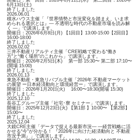
6月13日(土)
終了しました
2026.06.01
積水ハウス主催「『世界情勢と市況変化を踏まえ、いま求
められる選択とは』― 不透明な時代の不動産市場を読み解
く ―」で講演します。
開催日：2026年6月8日(月) 【1回目】13:00-15:00【2回目】
16:00-18:00
終了しました
2026.02.02
三井不動産リアルティ主催「CRE戦略で変わる“働き
方”と“働く場所”のこれから」で講演します。
開催日：2026年2月5日(木) 第一部 15:30〜 第二部 17:10〜
(開場 15:00)
終了しました
2026.01.13
東急不動産・東急リバブル主催「2026年 不動産マーケット
の展望 ー日本経済動向と環境経営ー」で講演します。
開催日：2026年1月20日(火) 16:00〜18:30(開場 15:30)
終了しました
2025.12.10
長谷工グループ主催「社宅･寮 セミナー」で講演します。
開催日：2025年12月23日(火) 【第1部 】10:00〜 【第2部】
15:00〜
終了しました
2025.12.04
大鏡CRE主催「データで捉える最新市況― ―経営戦略に活
かせる“今”が分かる！ 『2026年に向けた経済動向と 不動産
市況予測』」で講演します。