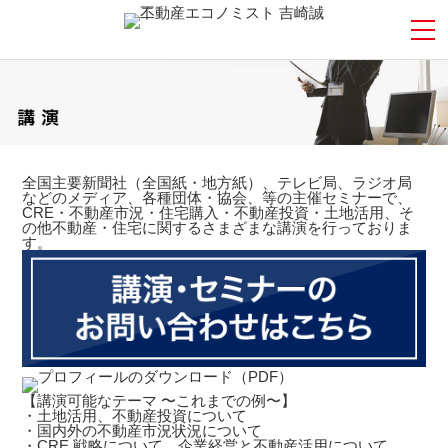
全国主要新聞社（全国紙・地方紙）、テレビ局、ラジオ局
などのメディア、各種団体・協会、等の主催セミナーで、
CRE・不動産市況・住宅購入・不動産投資・土地活用、そ
の他不動産・住宅に関するさまざまな講演を行っておりま
す。
【講演可能なテーマ 〜これまでの例〜】
・土地活用、不動産投資について
・国内外の不動産市況状況について
・CRE 戦略について、企業経営と不動産活用について