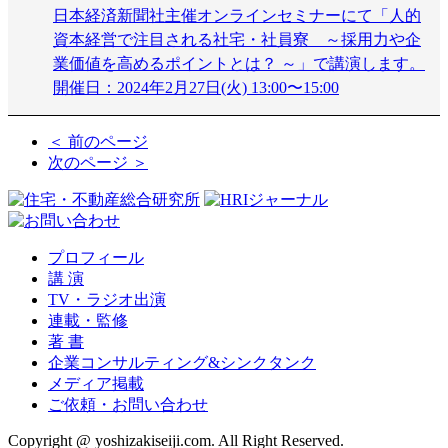
日本経済新聞社主催オンラインセミナーにて「人的
資本経営で注目される社宅・社員寮 ～採用力や企
業価値を高めるポイントとは？ ～」で講演します。
開催日：2024年2月27日(火) 13:00〜15:00
＜ 前のページ
次のページ ＞
プロフィール
講 演
TV・ラジオ出演
連載・監修
著 書
企業コンサルティング&シンクタンク
メディア掲載
ご依頼・お問い合わせ
Copyright @ yoshizakiseiji.com. All Right Reserved.