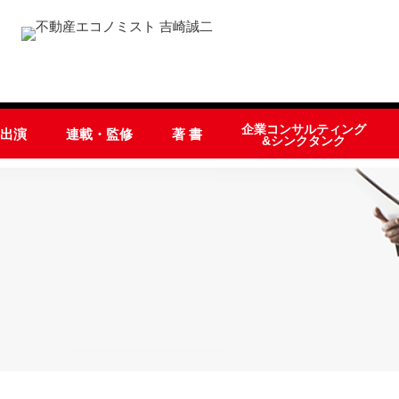
企業コンサルティング
オ出演
連載・監修
著 書
&シンクタンク