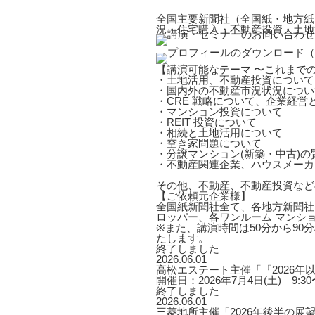
全国主要新聞社（全国紙・地方紙
況・住宅購入・不動産投資・土地
【講演可能なテーマ 〜これまで
・土地活用、不動産投資について
・国内外の不動産市況状況につい
・CRE 戦略について、企業経営
・マンション投資について
・REIT 投資について
・相続と土地活用について
・空き家問題について
・分譲マンション(新築・中古)
・不動産関連企業、ハウスメーカ
その他、不動産、不動産投資など
【ご依頼元企業様】
全国紙新聞社全て、各地方新聞社
ロッパー、各ワンルーム マンシ
※また、講演時間は50分から9
たします。
終了しました
2026.06.01
高松エステート主催「『2026
開催日：2026年7月4日(土) 9:30〜
終了しました
2026.06.01
三菱地所主催「2026年後半の