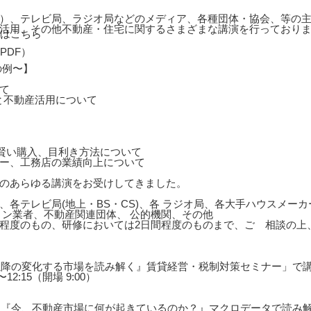
）、テレビ局、ラジオ局などのメディア、各種団体・協会、等の主
活用、その他不動産・住宅に関するさまざまな講演を行っており
の例〜】
て
と不動産活用について
の賢い購入、目利き方法について
ー、工務店の業績向上について
のあらゆる講演をお受けしてきました。
、各テレビ局(地上・BS・CS)、各 ラジオ局、各大手ハウスメー
ョン業者、不動産関連団体、 公的機関、その他
0分程度のもの、研修においては2日間程度のものまで、ご゙相談の
年以降の変化する市場を読み解く』賃貸経営・税制対策セミナー」で
12:15（開場 9:00）
展望『今、不動産市場に何が起きているのか？』マクロデータで読み