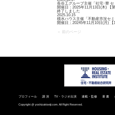
長谷工グループ主催「社宅･寮 
開催日：2025年11月13日(木) 【第
終了しました
2025.10.15
積水ハウス主催「不動産市況セミ
開催日：20245年11月10日(月) 【1回
＜ 前のページ
プロフィール
講 演
TV・ラジオ出演
連載・監修
著 書
Copyright @ yoshizakiseiji.com. All Right Reserved.