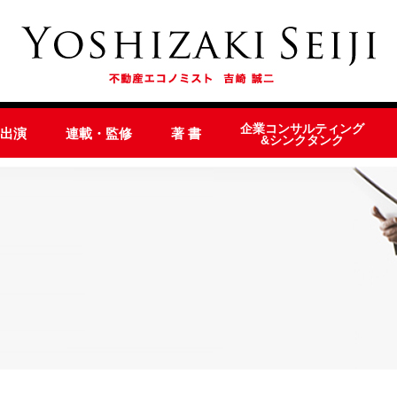
企業コンサルティング
オ出演
連載・監修
著 書
&シンクタンク