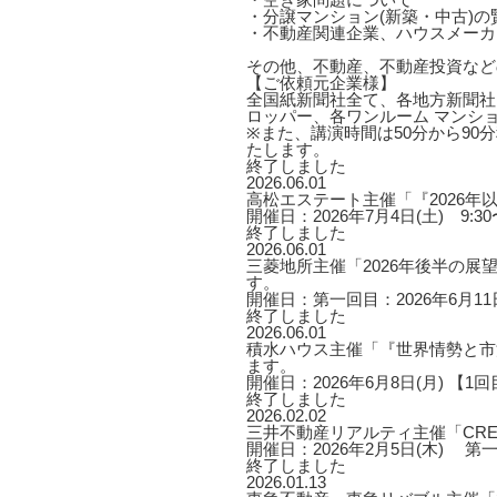
・分譲マンション(新築・中古)
・不動産関連企業、ハウスメーカ
その他、不動産、不動産投資など
【ご依頼元企業様】
全国紙新聞社全て、各地方新聞社
ロッパー、各ワンルーム マンシ
※また、講演時間は50分から9
たします。
終了しました
2026.06.01
高松エステート主催「『2026
開催日：2026年7月4日(土) 9:30〜
終了しました
2026.06.01
三菱地所主催「2026年後半の
す。
開催日：第一回目：2026年6月11日
終了しました
2026.06.01
積水ハウス主催「『世界情勢と市
ます。
開催日：2026年6月8日(月) 【1回目】1
終了しました
2026.02.02
三井不動産リアルティ主催「CRE
開催日：2026年2月5日(木) 第一部 1
終了しました
2026.01.13