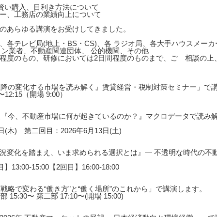
の賢い購入、目利き方法について
ー、工務店の業績向上について
のあらゆる講演をお受けしてきました。
、各テレビ局(地上・BS・CS)、各 ラジオ局、各大手ハウスメー
ョン業者、不動産関連団体、 公的機関、その他
0分程度のもの、研修においては2日間程度のものまで、ご゙相談の
年以降の変化する市場を読み解く』賃貸経営・税制対策セミナー」で
12:15（開場 9:00）
展望『今、不動産市場に何が起きているのか？』マクロデータで読み
(木) 第二回目：2026年6月13日(土)
況変化を踏まえ、いま求められる選択とは』― 不透明な時代の不動
3:00-15:00【2回目】16:00-18:00
戦略で変わる“働き方”と“働く場所”のこれから」で講演します。
5:30〜 第二部 17:10〜(開場 15:00)