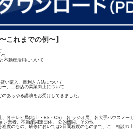
 〜これまでの例〜】
て
いて
営と不動産活用について
の賢い購入、目利き方法について
カー、工務店の業績向上について
どのあらゆる講演をお受けしてきました。
、各テレビ局(地上・BS・CS)、各 ラジオ局、各大手ハウスメ
ョン業者、不動産関連団体、 公的機関、その他
0分程度のもの、研修においては2日間程度のものまで、ご゙相談の