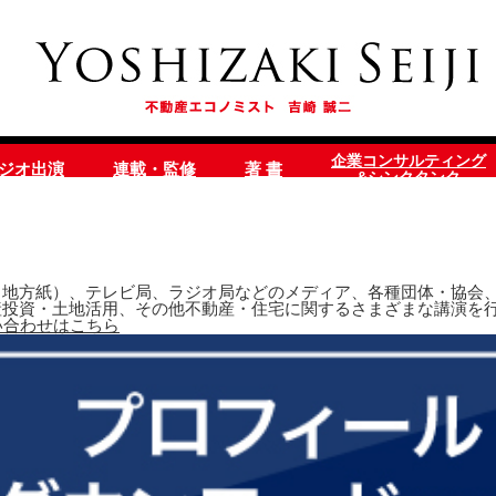
企業コンサルティング
ラジオ出演
連載・監修
著 書
&シンクタンク
地方紙）、テレビ局、ラジオ局などのメディア、各種団体・協会、
産投資・土地活用、その他不動産・住宅に関するさまざまな講演を