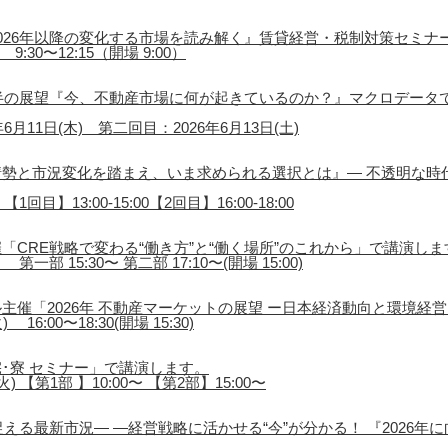
026年以降の変化する市場を読み解く』賃貸経営・税制対策セミナ
9:30〜12:15（開場 9:00）
後半の展望『今、不動産市場に何が起きているのか？』マクロデータ
月11日(木) 第二回目：2026年6月13日(土)
勢と市況変化を踏まえ、いま求められる選択とは』― 不透明な時
1回目】13:00-15:00【2回目】16:00-18:00
「CRE戦略で変わる“働き方”と“働く場所”のこれから」で講演しま
第一部 15:30〜 第二部 17:10〜(開場 15:00)
主催「2026年 不動産マーケットの展望 ー日本経済動向と環境経
16:00〜18:30(開場 15:30)
･寮 セミナー」で講演します。
) 【第1部 】10:00〜 【第2部】15:00〜
える最新市況― ―経営戦略に活かせる“今”が分かる！ 『2026年