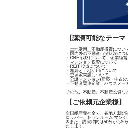
【講演可能なテーマ
・土地活用、不動産投資につい
・国内外の不動産市況状況につ
・CRE 戦略について、企業経
・マンション投資について
・REIT 投資について
・相続と土地活用について
・空き家問題について
・分譲マンション(新築・中古)
・不動産関連企業、ハウスメー
その他、不動産、不動産投資な
【ご依頼元企業様】
全国紙新聞社全て、各地方新聞社
ロッパー、各ワンルーム マンシ
※また、講演時間は50分から9
たします。