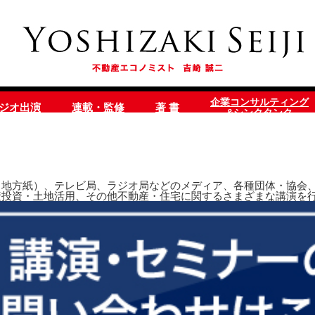
企業コンサルティング
ラジオ出演
連載・監修
著 書
&シンクタンク
地方紙）、テレビ局、ラジオ局などのメディア、各種団体・協会、
産投資・土地活用、その他不動産・住宅に関するさまざまな講演を