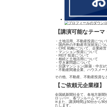
【講演可能なテーマ
・土地活用、不動産投資につい
・国内外の不動産市況状況につ
・CRE 戦略について、企業経
・マンション投資について
・REIT 投資について
・相続と土地活用について
・空き家問題について
・分譲マンション(新築・中古)
・不動産関連企業、ハウスメー
その他、不動産、不動産投資な
【ご依頼元企業様】
全国紙新聞社全て、各地方新聞社
ロッパー、各ワンルーム マンシ
※また、講演時間は50分から9
たします。