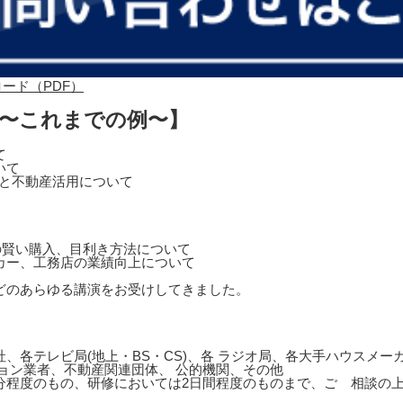
 〜これまでの例〜】
て
いて
営と不動産活用について
の賢い購入、目利き方法について
カー、工務店の業績向上について
どのあらゆる講演をお受けしてきました。
、各テレビ局(地上・BS・CS)、各 ラジオ局、各大手ハウスメ
ョン業者、不動産関連団体、 公的機関、その他
0分程度のもの、研修においては2日間程度のものまで、ご゙相談の