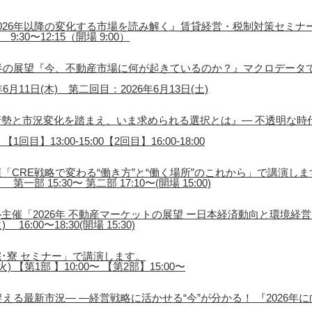
026年以降の変化する市場を読み解く』賃貸経営・税制対策セミナ
9:30〜12:15（開場 9:00）
後半の展望『今、不動産市場に何が起きているのか？』マクロデータ
月11日(木) 第二回目：2026年6月13日(土)
勢と市況変化を踏まえ、いま求められる選択とは』― 不透明な時
1回目】13:00-15:00【2回目】16:00-18:00
「CRE戦略で変わる“働き方”と“働く場所”のこれから」で講演しま
第一部 15:30〜 第二部 17:10〜(開場 15:00)
主催「2026年 不動産マーケットの展望 ー日本経済動向と環境経
16:00〜18:30(開場 15:30)
･寮 セミナー」で講演します。
) 【第1部 】10:00〜 【第2部】15:00〜
える最新市況― ―経営戦略に活かせる“今”が分かる！ 『2026年