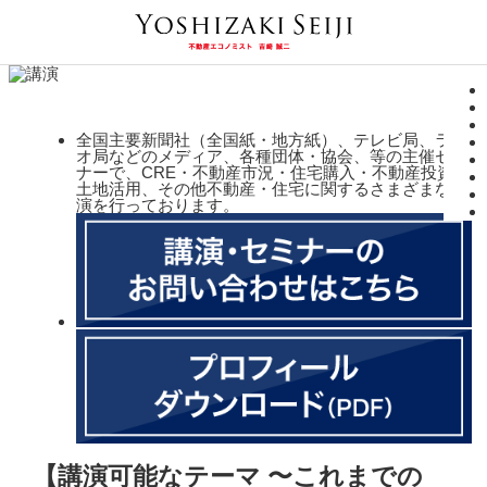
全国主要新聞社（全国紙・地方紙）、テレビ局、ラジ
オ局などのメディア、各種団体・協会、等の主催セミ
ナーで、CRE・不動産市況・住宅購入・不動産投資・
土地活用、その他不動産・住宅に関するさまざまな講
演を行っております。
【講演可能なテーマ 〜これまでの