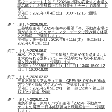
高松エステート主催「『2026年以降の変化する市場を
読み解く』賃貸経営・税制対策セミナー」で講演しま
す。
開催日：2026年7月4日(土) 9:30〜12:15（開場
9:00）
終了しました
2026.06.01
三菱地所主催「2026年後半の展望『今、不動産市場に
何が起きているのか？』マクロデータで読み解く経済
と不動産」で講演します。
開催日：第一回目：2026年6月11日(木) 第二回目：
2026年6月13日(土)
終了しました
2026.06.01
積水ハウス主催「『世界情勢と市況変化を踏まえ、い
ま求められる選択とは』― 不透明な時代の不動産市
場を読み解く ―」で講演します。
開催日：2026年6月8日(月) 【1回目】13:00-15:00【2
回目】16:00-18:00
終了しました
2026.02.02
三井不動産リアルティ主催「CRE戦略で変わる“働き
方”と“働く場所”のこれから」で講演します。
開催日：2026年2月5日(木) 第一部 15:30〜 第二部
17:10〜(開場 15:00)
終了しました
2026.01.13
東急不動産・東急リバブル主催「2026年 不動産マー
ケットの展望 ー日本経済動向と環境経営ー」で講演
します。