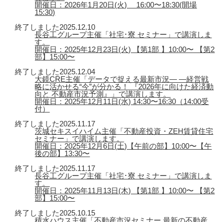
開催日：2026年1月20日(火) 16:00〜18:30(開場
15:30)
終了しました
2025.12.10
長谷工グループ主催「社宅･寮 セミナー」で講演しま
す。
開催日：2025年12月23日(火) 【第1部 】10:00〜 【第2
部】15:00〜
終了しました
2025.12.04
大鏡CRE主催「データで捉える最新市況― ―経営戦
略に活かせる“今”が分かる！ 『2026年に向けた経済動
向と 不動産市況予測』」で講演します。
開催日：2025年12月11日(水) 14:30〜16:30（14:00受
付）
終了しました
2025.11.17
茨城セキスイハイム主催「不動産投資・ZEH賃貸住宅
セミナー」で講演します。
開催日：2025年12月6日(土)【午前の部】10:00〜【午
後の部】13:30〜
終了しました
2025.11.17
長谷工グループ主催「社宅･寮 セミナー」で講演しま
す。
開催日：2025年11月13日(木) 【第1部 】10:00〜 【第2
部】15:00〜
終了しました
2025.10.15
積水ハウス主催「不動産市況セミナー 最新の不動産