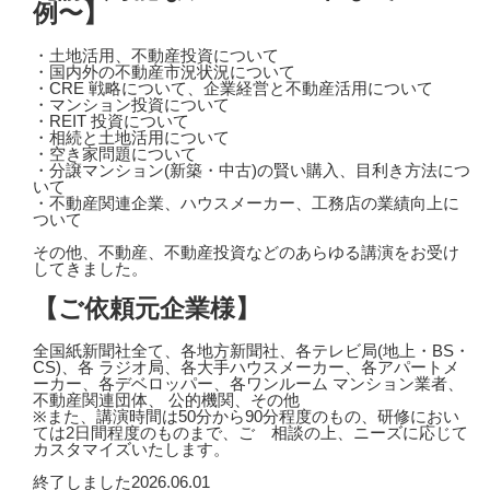
例〜】
・土地活用、不動産投資について
・国内外の不動産市況状況について
・CRE 戦略について、企業経営と不動産活用について
・マンション投資について
・REIT 投資について
・相続と土地活用について
・空き家問題について
・分譲マンション(新築・中古)の賢い購入、目利き方法につ
いて
・不動産関連企業、ハウスメーカー、工務店の業績向上に
ついて
その他、不動産、不動産投資などのあらゆる講演をお受け
してきました。
【ご依頼元企業様】
全国紙新聞社全て、各地方新聞社、各テレビ局(地上・BS・
CS)、各 ラジオ局、各大手ハウスメーカー、各アパートメ
ーカー、各デベロッパー、各ワンルーム マンション業者、
不動産関連団体、 公的機関、その他
※また、講演時間は50分から90分程度のもの、研修におい
ては2日間程度のものまで、ご゙相談の上、ニーズに応じて
カスタマイズいたします。
終了しました
2026.06.01