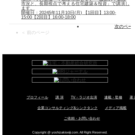
市況と、長期視点で考える住宅建築＆投資」で講演し
ます。
開催日：20245年11月10日(月) 【1回目】13:00-
15:00【2回目】16:00-18:00
次のページ
＜ 前のページ
プロフィール
講 演
TV・ラジオ出演
連載・監修
著 
企業コンサルティング&シンクタンク
メディア掲載
ご依頼・お問い合わせ
Copyright @ yoshizakiseiji.com. All Right Reserved.