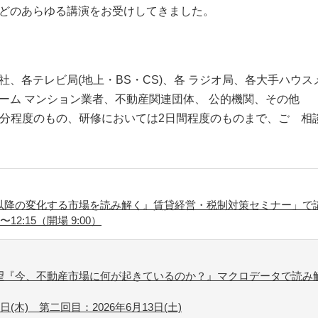
どのあらゆる講演をお受けしてきました。
社、各テレビ局(地上・BS・CS)、各 ラジオ局、各大手ハウ
ーム マンション業者、不動産関連団体、 公的機関、その他
90分程度のもの、研修においては2日間程度のものまで、ご゙
年以降の変化する市場を読み解く』賃貸経営・税制対策セミナー」で
〜12:15（開場 9:00）
展望『今、不動産市場に何が起きているのか？』マクロデータで読み
日(木) 第二回目：2026年6月13日(土)