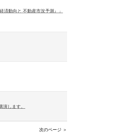
た経済動向と 不動産市況予測』」
講演します。
次のページ ＞