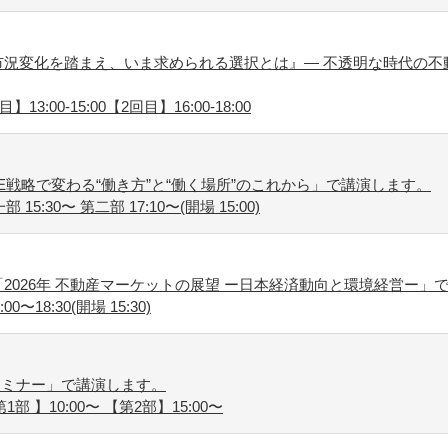
況変化を踏まえ、いま求められる選択とは』― 不透明な時代の不
13:00-15:00【2回目】16:00-18:00
E戦略で変わる“働き方”と“働く場所”のこれから」で講演します。
5:30〜 第二部 17:10〜(開場 15:00)
2026年 不動産マーケットの展望 ー日本経済動向と環境経営ー」
〜18:30(開場 15:30)
セミナー」で講演します。
1部 】10:00〜 【第2部】15:00〜