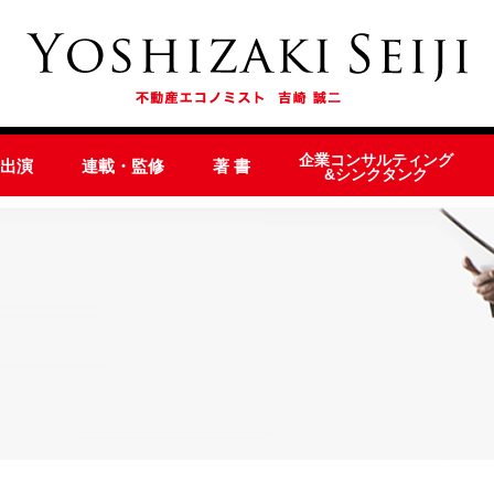
企業コンサルティング
オ出演
連載・監修
著 書
&シンクタンク