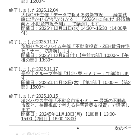
部】15:00〜
終了しました
2025.12.04
大鏡CRE主催「データで捉える最新市況― ―経営戦
略に活かせる“今”が分かる！ 『2026年に向けた経済動
向と 不動産市況予測』」で講演します。
開催日：2025年12月11日(水) 14:30〜16:30（14:00受
付）
終了しました
2025.11.17
茨城セキスイハイム主催「不動産投資・ZEH賃貸住宅
セミナー」で講演します。
開催日：2025年12月6日(土)【午前の部】10:00〜【午
後の部】13:30〜
終了しました
2025.11.17
長谷工グループ主催「社宅･寮 セミナー」で講演しま
す。
開催日：2025年11月13日(木) 【第1部 】10:00〜 【第2
部】15:00〜
終了しました
2025.10.15
積水ハウス主催「不動産市況セミナー 最新の不動産
市況と、長期視点で考える住宅建築＆投資」で講演し
ます。
開催日：20245年11月10日(月) 【1回目】13:00-
15:00【2回目】16:00-18:00
次のページ
＜ 前のページ