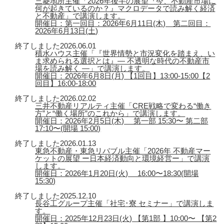
三菱地所主催「2026年後半の展望『今、不動産市場に
何が起きているのか？』マクロデータで読み解く経済
と不動産」で講演します。
開催日：第一回目：2026年6月11日(木) 第二回目：
2026年6月13日(土)
終了しました
2026.06.01
積水ハウス主催「『世界情勢と市況変化を踏まえ、い
ま求められる選択とは』― 不透明な時代の不動産市
場を読み解く ―」で講演します。
開催日：2026年6月8日(月) 【1回目】13:00-15:00【2
回目】16:00-18:00
終了しました
2026.02.02
三井不動産リアルティ主催「CRE戦略で変わる“働き
方”と“働く場所”のこれから」で講演します。
開催日：2026年2月5日(木) 第一部 15:30〜 第二部
17:10〜(開場 15:00)
終了しました
2026.01.13
東急不動産・東急リバブル主催「2026年 不動産マー
ケットの展望 ー日本経済動向と環境経営ー」で講演
します。
開催日：2026年1月20日(火) 16:00〜18:30(開場
15:30)
終了しました
2025.12.10
長谷工グループ主催「社宅･寮 セミナー」で講演しま
す。
開催日：2025年12月23日(火) 【第1部 】10:00〜 【第2