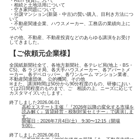
・REIT 投資について
・相続と土地活用について
・空き家問題について
・分譲マンション(新築・中古)の賢い購入、目利き方法につ
いて
・不動産関連企業、ハウスメーカー、工務店の業績向上に
ついて
その他、不動産、不動産投資などのあらゆる講演をお受け
してきました。
【ご依頼元企業様】
全国紙新聞社全て、各地方新聞社、各テレビ局(地上・BS・
CS)、各 ラジオ局、各大手ハウスメーカー、各アパートメ
ーカー、各デベロッパー、各ワンルーム マンション業者、
不動産関連団体、 公的機関、その他
※また、講演時間は50分から90分程度のもの、研修におい
ては2日間程度のものまで、ご゙相談の上、ニーズに応じて
カスタマイズいたします。
終了しました
2026.06.01
高松エステート主催「『2026年以降の変化する市場を
読み解く』賃貸経営・税制対策セミナー」で講演しま
す。
開催日：2026年7月4日(土) 9:30〜12:15（開場
9:00）
終了しました
2026.06.01