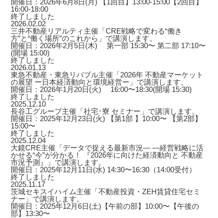
開催日：2026年6月8日(月) 【1回目】13:00-15:00【2回目】
16:00-18:00
終了しました
2026.02.02
三井不動産リアルティ主催「CRE戦略で変わる“働き
方”と“働く場所”のこれから」で講演します。
開催日：2026年2月5日(木) 第一部 15:30〜 第二部 17:10〜
(開場 15:00)
終了しました
2026.01.13
東急不動産・東急リバブル主催「2026年 不動産マーケット
の展望 ー日本経済動向と環境経営ー」で講演します。
開催日：2026年1月20日(火) 16:00〜18:30(開場 15:30)
終了しました
2025.12.10
長谷工グループ主催「社宅･寮 セミナー」で講演します。
開催日：2025年12月23日(火) 【第1部 】10:00〜 【第2部】
15:00〜
終了しました
2025.12.04
大鏡CRE主催「データで捉える最新市況― ―経営戦略に活
かせる“今”が分かる！ 『2026年に向けた経済動向と 不動産
市況予測』」で講演します。
開催日：2025年12月11日(水) 14:30〜16:30（14:00受付）
終了しました
2025.11.17
茨城セキスイハイム主催「不動産投資・ZEH賃貸住宅セミ
ナー」で講演します。
開催日：2025年12月6日(土)【午前の部】10:00〜【午後の
部】13:30〜