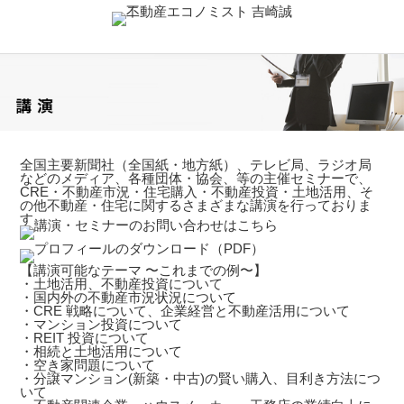
全国主要新聞社（全国紙・地方紙）、テレビ局、ラジオ局
などのメディア、各種団体・協会、等の主催セミナーで、
CRE・不動産市況・住宅購入・不動産投資・土地活用、そ
の他不動産・住宅に関するさまざまな講演を行っておりま
す。
【講演可能なテーマ 〜これまでの例〜】
・土地活用、不動産投資について
・国内外の不動産市況状況について
・CRE 戦略について、企業経営と不動産活用について
・マンション投資について
・REIT 投資について
・相続と土地活用について
・空き家問題について
・分譲マンション(新築・中古)の賢い購入、目利き方法につ
いて