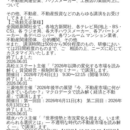
・不動産関連企業、ハウスメーカー、工務店の業績向上に
ついて
その他、不動産、不動産投資などのあらゆる講演をお受け
してきました。
【ご依頼元企業様】
全国紙新聞社全て、各地方新聞社、各テレビ局(地上・BS・
CS)、各 ラジオ局、各大手ハウスメーカー、各アパートメ
ーカー、各デベロッパー、各ワンルーム マンション業者、
不動産関連団体、 公的機関、その他
※また、講演時間は50分から90分程度のもの、研修におい
ては2日間程度のものまで、ご゙相談の上、ニーズに応じて
カスタマイズいたします。
終了しました
2026.06.01
高松エステート主催「『2026年以降の変化する市場を読み
解く』賃貸経営・税制対策セミナー」で講演します。
開催日：2026年7月4日(土) 9:30〜12:15（開場 9:00）
終了しました
2026.06.01
三菱地所主催「2026年後半の展望『今、不動産市場に何が
起きているのか？』マクロデータで読み解く経済と不動
産」で講演します。
開催日：第一回目：2026年6月11日(木) 第二回目：2026年
6月13日(土)
終了しました
2026.06.01
積水ハウス主催「『世界情勢と市況変化を踏まえ、いま求
められる選択とは』― 不透明な時代の不動産市場を読み解
く ―」で講演します。