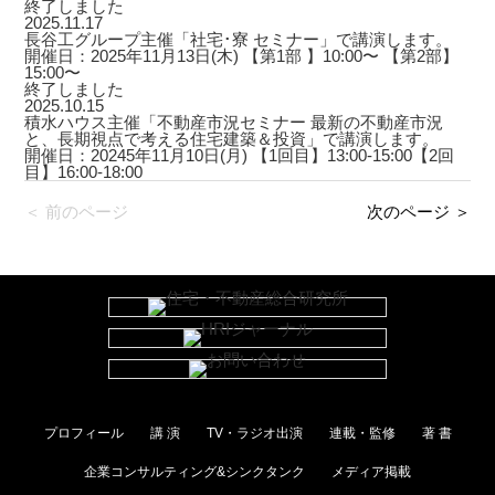
終了しました
2025.11.17
長谷工グループ主催「社宅･寮 セミナー」で講演します。
開催日：2025年11月13日(木) 【第1部 】10:00〜 【第2部】
15:00〜
終了しました
2025.10.15
積水ハウス主催「不動産市況セミナー 最新の不動産市況
と、長期視点で考える住宅建築＆投資」で講演します。
開催日：20245年11月10日(月) 【1回目】13:00-15:00【2回
目】16:00-18:00
＜ 前のページ
次のページ ＞
プロフィール
講 演
TV・ラジオ出演
連載・監修
著 書
企業コンサルティング&シンクタンク
メディア掲載