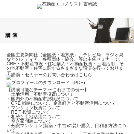
全国主要新聞社（全国紙・地方紙）、テレビ局、ラジオ局
などのメディア、各種団体・協会、等の主催セミナーで、
CRE・不動産市況・住宅購入・不動産投資・土地活用、そ
の他不動産・住宅に関するさまざまな講演を行っておりま
す。
【講演可能なテーマ 〜これまでの例〜】
・土地活用、不動産投資について
・国内外の不動産市況状況について
・CRE 戦略について、企業経営と不動産活用について
・マンション投資について
・REIT 投資について
・相続と土地活用について
・空き家問題について
・分譲マンション(新築・中古)の賢い購入、目利き方法につ
いて