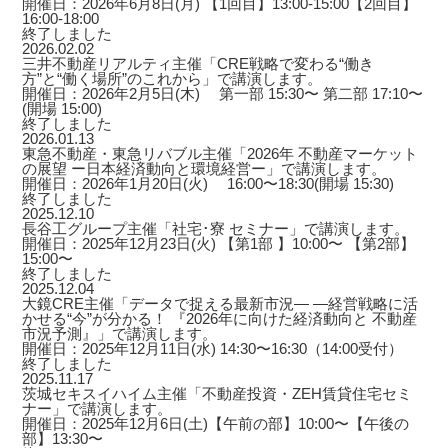
開催日：2026年6月8日(月) 【1回目】13:00-15:00【2回目】
16:00-18:00
終了しました
2026.02.02
三井不動産リアルティ主催「CRE戦略で変わる“働き
方”と“働く場所”のこれから」で講演します。
開催日：2026年2月5日(木) 第一部 15:30〜 第二部 17:10〜
(開場 15:00)
終了しました
2026.01.13
東急不動産・東急リバブル主催「2026年 不動産マーケット
の展望 ー日本経済動向と環境経営ー」で講演します。
開催日：2026年1月20日(火) 16:00〜18:30(開場 15:30)
終了しました
2025.12.10
長谷工グループ主催「社宅･寮 セミナー」で講演します。
開催日：2025年12月23日(火) 【第1部 】10:00〜 【第2部】
15:00〜
終了しました
2025.12.04
大鏡CRE主催「データで捉える最新市況― ―経営戦略に活
かせる“今”が分かる！ 『2026年に向けた経済動向と 不動産
市況予測』」で講演します。
開催日：2025年12月11日(水) 14:30〜16:30（14:00受付）
終了しました
2025.11.17
茨城セキスイハイム主催「不動産投資・ZEH賃貸住宅セミ
ナー」で講演します。
開催日：2025年12月6日(土)【午前の部】10:00〜【午後の
部】13:30〜