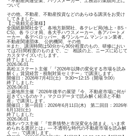
・不動産関連企業、ハウスメーカー、工務店の業績向上に
ついて
その他、不動産、不動産投資などのあらゆる講演をお受け
してきました。
【ご依頼元企業様】
全国紙新聞社全て、各地方新聞社、各テレビ局(地上・BS・
CS)、各 ラジオ局、各大手ハウスメーカー、各アパートメ
ーカー、各デベロッパー、各ワンルーム マンション業者、
不動産関連団体、 公的機関、その他
※また、講演時間は50分から90分程度のもの、研修におい
ては2日間程度のものまで、ご゙相談の上、ニーズに応じて
カスタマイズいたします。
終了しました
2026.06.01
高松エステート主催「『2026年以降の変化する市場を読み
解く』賃貸経営・税制対策セミナー」で講演します。
開催日：2026年7月4日(土) 9:30〜12:15（開場 9:00）
終了しました
2026.06.01
三菱地所主催「2026年後半の展望『今、不動産市場に何が
起きているのか？』マクロデータで読み解く経済と不動
産」で講演します。
開催日：第一回目：2026年6月11日(木) 第二回目：2026年
6月13日(土)
終了しました
2026.06.01
積水ハウス主催「『世界情勢と市況変化を踏まえ、いま求
められる選択とは』― 不透明な時代の不動産市場を読み解
く ―」で講演します。