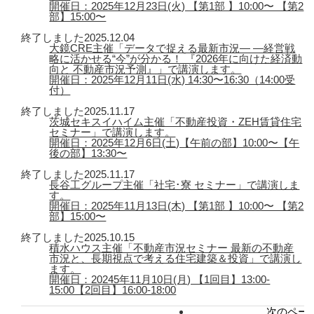
開催日：2025年12月23日(火) 【第1部 】10:00〜 【第2
部】15:00〜
終了しました
2025.12.04
大鏡CRE主催「データで捉える最新市況― ―経営戦
略に活かせる“今”が分かる！ 『2026年に向けた経済動
向と 不動産市況予測』」で講演します。
開催日：2025年12月11日(水) 14:30〜16:30（14:00受
付）
終了しました
2025.11.17
茨城セキスイハイム主催「不動産投資・ZEH賃貸住宅
セミナー」で講演します。
開催日：2025年12月6日(土)【午前の部】10:00〜【午
後の部】13:30〜
終了しました
2025.11.17
長谷工グループ主催「社宅･寮 セミナー」で講演しま
す。
開催日：2025年11月13日(木) 【第1部 】10:00〜 【第2
部】15:00〜
終了しました
2025.10.15
積水ハウス主催「不動産市況セミナー 最新の不動産
市況と、長期視点で考える住宅建築＆投資」で講演し
ます。
開催日：20245年11月10日(月) 【1回目】13:00-
15:00【2回目】16:00-18:00
次のページ