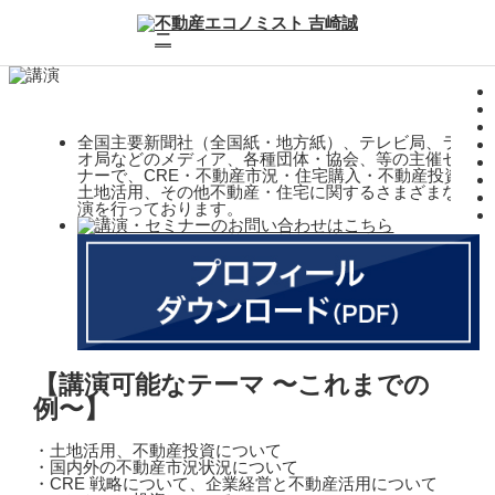
全国主要新聞社（全国紙・地方紙）、テレビ局、ラジ
オ局などのメディア、各種団体・協会、等の主催セミ
ナーで、CRE・不動産市況・住宅購入・不動産投資・
土地活用、その他不動産・住宅に関するさまざまな講
演を行っております。
【講演可能なテーマ 〜これまでの
例〜】
・土地活用、不動産投資について
・国内外の不動産市況状況について
・CRE 戦略について、企業経営と不動産活用について