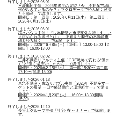
終了しました
2026.06.01
三菱地所主催「2026年後半の展望『今、不動産市場に
何が起きているのか？』マクロデータで読み解く経済
と不動産」で講演します。
開催日：第一回目：2026年6月11日(木) 第二回目：
2026年6月13日(土)
終了しました
2026.06.01
積水ハウス主催「『世界情勢と市況変化を踏まえ、い
ま求められる選択とは』― 不透明な時代の不動産市
場を読み解く ―」で講演します。
開催日：2026年6月8日(月) 【1回目】13:00-15:00【2
回目】16:00-18:00
終了しました
2026.02.02
三井不動産リアルティ主催「CRE戦略で変わる“働き
方”と“働く場所”のこれから」で講演します。
開催日：2026年2月5日(木) 第一部 15:30〜 第二部
17:10〜(開場 15:00)
終了しました
2026.01.13
東急不動産・東急リバブル主催「2026年 不動産マー
ケットの展望 ー日本経済動向と環境経営ー」で講演
します。
開催日：2026年1月20日(火) 16:00〜18:30(開場
15:30)
終了しました
2025.12.10
長谷工グループ主催「社宅･寮 セミナー」で講演しま
す。