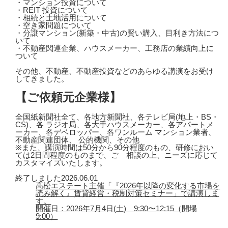
・マンション投資について
・REIT 投資について
・相続と土地活用について
・空き家問題について
・分譲マンション(新築・中古)の賢い購入、目利き方法につ
いて
・不動産関連企業、ハウスメーカー、工務店の業績向上に
ついて
その他、不動産、不動産投資などのあらゆる講演をお受け
してきました。
【ご依頼元企業様】
全国紙新聞社全て、各地方新聞社、各テレビ局(地上・BS・
CS)、各 ラジオ局、各大手ハウスメーカー、各アパートメ
ーカー、各デベロッパー、各ワンルーム マンション業者、
不動産関連団体、 公的機関、その他
※また、講演時間は50分から90分程度のもの、研修におい
ては2日間程度のものまで、ご゙相談の上、ニーズに応じて
カスタマイズいたします。
終了しました
2026.06.01
高松エステート主催「『2026年以降の変化する市場を
読み解く』賃貸経営・税制対策セミナー」で講演しま
す。
開催日：2026年7月4日(土) 9:30〜12:15（開場
9:00）