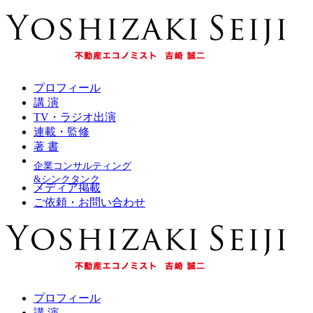
プロフィール
講 演
TV・ラジオ出演
連載・監修
著 書
企業コンサルティング
&シンクタンク
メディア掲載
ご依頼・お問い合わせ
プロフィール
講 演