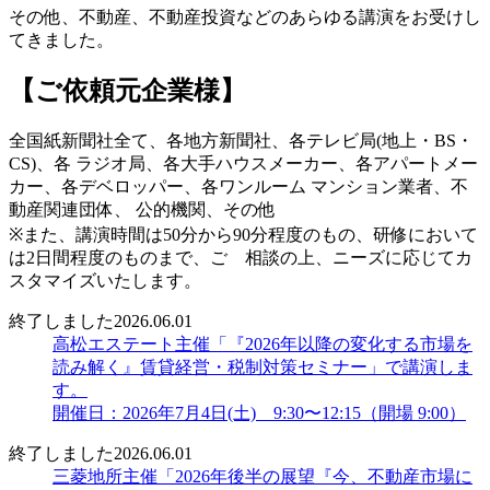
その他、不動産、不動産投資などのあらゆる講演をお受けし
てきました。
【ご依頼元企業様】
全国紙新聞社全て、各地方新聞社、各テレビ局(地上・BS・
CS)、各 ラジオ局、各大手ハウスメーカー、各アパートメー
カー、各デベロッパー、各ワンルーム マンション業者、不
動産関連団体、 公的機関、その他
※また、講演時間は50分から90分程度のもの、研修において
は2日間程度のものまで、ご゙相談の上、ニーズに応じてカ
スタマイズいたします。
終了しました
2026.06.01
高松エステート主催「『2026年以降の変化する市場を
読み解く』賃貸経営・税制対策セミナー」で講演しま
す。
開催日：2026年7月4日(土) 9:30〜12:15（開場 9:00）
終了しました
2026.06.01
三菱地所主催「2026年後半の展望『今、不動産市場に