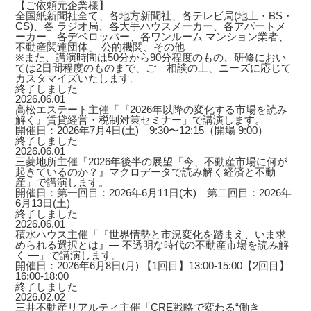
【ご依頼元企業様】
全国紙新聞社全て、各地方新聞社、各テレビ局(地上・BS・
CS)、各 ラジオ局、各大手ハウスメーカー、各アパートメ
ーカー、各デベロッパー、各ワンルーム マンション業者、
不動産関連団体、 公的機関、その他
※また、講演時間は50分から90分程度のもの、研修におい
ては2日間程度のものまで、ご゙相談の上、ニーズに応じて
カスタマイズいたします。
終了しました
2026.06.01
高松エステート主催「『2026年以降の変化する市場を読み
解く』賃貸経営・税制対策セミナー」で講演します。
開催日：2026年7月4日(土) 9:30〜12:15（開場 9:00）
終了しました
2026.06.01
三菱地所主催「2026年後半の展望『今、不動産市場に何が
起きているのか？』マクロデータで読み解く経済と不動
産」で講演します。
開催日：第一回目：2026年6月11日(木) 第二回目：2026年
6月13日(土)
終了しました
2026.06.01
積水ハウス主催「『世界情勢と市況変化を踏まえ、いま求
められる選択とは』― 不透明な時代の不動産市場を読み解
く ―」で講演します。
開催日：2026年6月8日(月) 【1回目】13:00-15:00【2回目】
16:00-18:00
終了しました
2026.02.02
三井不動産リアルティ主催「CRE戦略で変わる“働き