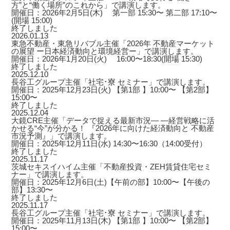
方”と“働く場所”のこれから」で講演します。
開催日：2026年2月5日(木) 第一部 15:30〜 第二部 17:10〜
(開場 15:00)
終了しました
2026.01.13
東急不動産・東急リバブル主催「2026年 不動産マーケット
の展望 ー日本経済動向と環境経営ー」で講演します。
開催日：2026年1月20日(火) 16:00〜18:30(開場 15:30)
終了しました
2025.12.10
長谷工グループ主催「社宅･寮 セミナー」で講演します。
開催日：2025年12月23日(火) 【第1部 】10:00〜 【第2部】
15:00〜
終了しました
2025.12.04
大鏡CRE主催「データで捉える最新市況― ―経営戦略に活
かせる“今”が分かる！ 『2026年に向けた経済動向と 不動産
市況予測』」で講演します。
開催日：2025年12月11日(水) 14:30〜16:30（14:00受付）
終了しました
2025.11.17
茨城セキスイハイム主催「不動産投資・ZEH賃貸住宅セミ
ナー」で講演します。
開催日：2025年12月6日(土)【午前の部】10:00〜【午後の
部】13:30〜
終了しました
2025.11.17
長谷工グループ主催「社宅･寮 セミナー」で講演します。
開催日：2025年11月13日(木) 【第1部 】10:00〜 【第2部】
15:00〜