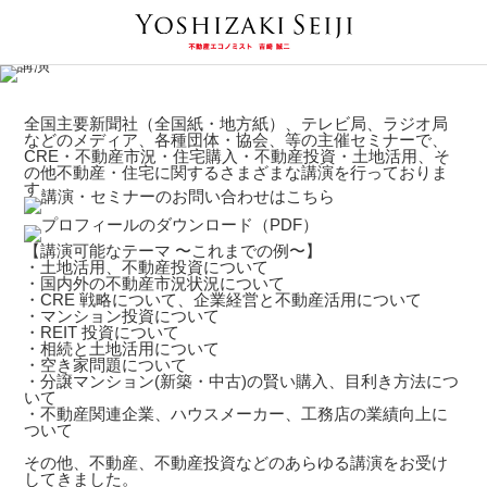
全国主要新聞社（全国紙・地方紙）、テレビ局、ラジオ局
などのメディア、各種団体・協会、等の主催セミナーで、
CRE・不動産市況・住宅購入・不動産投資・土地活用、そ
の他不動産・住宅に関するさまざまな講演を行っておりま
す。
【講演可能なテーマ 〜これまでの例〜】
・土地活用、不動産投資について
・国内外の不動産市況状況について
・CRE 戦略について、企業経営と不動産活用について
・マンション投資について
・REIT 投資について
・相続と土地活用について
・空き家問題について
・分譲マンション(新築・中古)の賢い購入、目利き方法につ
いて
・不動産関連企業、ハウスメーカー、工務店の業績向上に
ついて
その他、不動産、不動産投資などのあらゆる講演をお受け
してきました。