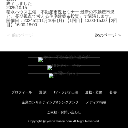
終了しました
2025.10.15
積水ハウス主催「不動産市況セミナー 最新の不動産市況
と、長期視点で考える住宅建築＆投資」で講演します。
開催日：20245年11月10日(月) 【1回目】13:00-15:00【2回
目】16:00-18:00
＜ 前のページ
次のページ ＞
プロフィール
講 演
TV・ラジオ出演
連載・監修
著 書
企業コンサルティング&シンクタンク
メディア掲載
ご依頼・お問い合わせ
Copyright @ yoshizakiseiji.com. All Right Reserved.