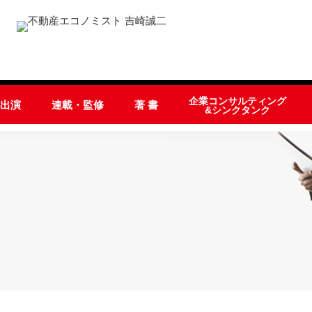
企業コンサルティング
オ出演
連載・監修
著 書
&シンクタンク