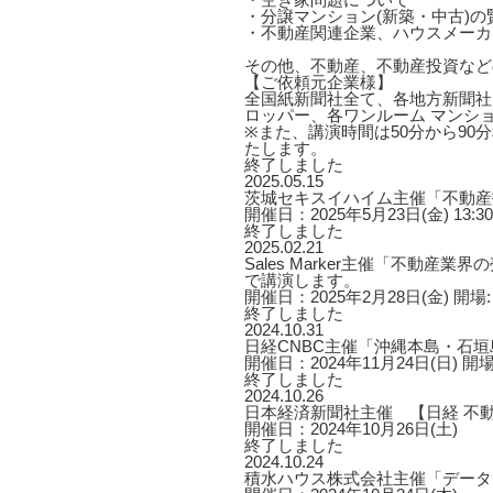
・分譲マンション(新築・中古)
・不動産関連企業、ハウスメーカ
その他、不動産、不動産投資など
【ご依頼元企業様】
全国紙新聞社全て、各地方新聞社
ロッパー、各ワンルーム マンシ
※また、講演時間は50分から9
たします。
終了しました
2025.05.15
茨城セキスイハイム主催「不動産
開催日：2025年5月23日(金) 13:30～
終了しました
2025.02.21
Sales Marker主催「不動
で講演します。
開催日：2025年2月28日(金) 開場:：
終了しました
2024.10.31
日経CNBC主催「沖縄本島・石
開催日：2024年11月24日(日) 開場：
終了しました
2024.10.26
日本経済新聞社主催 【日経 不動
開催日：2024年10月26日(土)
終了しました
2024.10.24
積水ハウス株式会社主催「データ