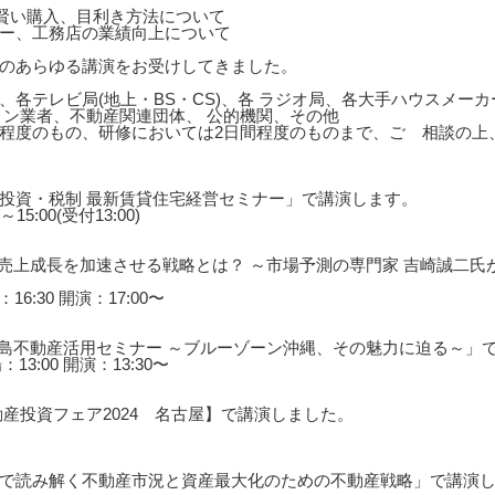
の賢い購入、目利き方法について
ー、工務店の業績向上について
のあらゆる講演をお受けしてきました。
、各テレビ局(地上・BS・CS)、各 ラジオ局、各大手ハウスメー
ョン業者、不動産関連団体、 公的機関、その他
0分程度のもの、研修においては2日間程度のものまで、ご゙相談の
投資・税制 最新賃貸住宅経営セミナー」で講演します。
15:00(受付13:00)
産業界の売上成長を加速させる戦略とは？ ～市場予測の専門家 吉崎誠二氏
16:30 開演：17:00〜
垣島不動産活用セミナー ～ブルーゾーン沖縄、その魅力に迫る～」
13:00 開演：13:30〜
産投資フェア2024 名古屋】で講演しました。
で読み解く不動産市況と資産最大化のための不動産戦略」で講演