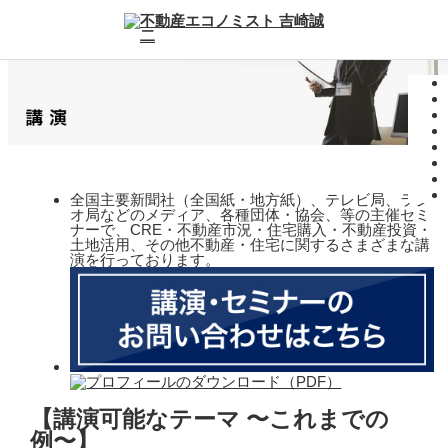
全国主要新聞社（全国紙・地方紙）、テレビ局、ラジ
オ局などのメディア、各種団体・協会、等の主催セミ
ナーで、CRE・不動産市況・住宅購入・不動産投資・
土地活用、その他不動産・住宅に関するさまざまな講
演を行っております。
【講演可能なテーマ 〜これまでの
例〜】