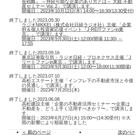
長戦略』 ～持続可能な企業のあり方とは～ 大鏡 不動
産セミナー Vol. 2」で講演します。
開催日：2023年10月12日(木) 14:00〜16:30(13:30受付)
終了しました
2023.09.30
ラジオNIKKEI（株式会社日経ラジオ社）主催 「企業
IR＆個人投資家応援イベント『J-REITファンin東
京』」で講演します。
開催日：2023年9月30日(土) 12:00(開場 11:30) ～
17:55
終了しました
2023.09.16
東京証券取引所・ラジオ日経・プロネクサス主催「J
リートファンin東京 」で講演します。
開催日：2023年9月30日(土) 12:00〜18:00(11:30開場)
終了しました
2023.07.10
高松エステート主催「インフレ下の不動産市況と今後
の見通し」で講演します。
開催日：2023年7月20日(木)
終了しました
2023.06.08
高松建設主催「企業の不動産活用セミナー 〜企業は
不動産を、どう上手く活用すべきか？〜」で講演しま
す。
開催日：2023年6月27日(火) 15:00〜(14:30受付) ※大
雨の影響により順延致しました
＜ 前のページ
次のページ