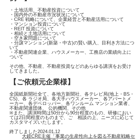
・土地活用、不動産投資について
・国内外の不動産市況状況について
・CRE 戦略について、企業経営と不動産活用について
・マンション投資について
・REIT 投資について
・相続と土地活用について
・空き家問題について
・分譲マンション(新築・中古)の賢い購入、目利き方法につ
いて
・不動産関連企業、ハウスメーカー、工務店の業績向上に
ついて
その他、不動産、不動産投資などのあらゆる講演をお受け
してきました。
【ご依頼元企業様】
全国紙新聞社全て、各地方新聞社、各テレビ局(地上・BS・
CS)、各 ラジオ局、各大手ハウスメーカー、各アパートメ
ーカー、各デベロッパー、各ワンルーム マンション業者、
不動産関連団体、 公的機関、その他
※また、講演時間は50分から90分程度のもの、研修におい
ては2日間程度のものまで、ご゙相談の上、ニーズに応じて
カスタマイズいたします。
終了しました
2024.01.12
大鏡CRE主催「事業の生産性向上を図る不動産戦略セ