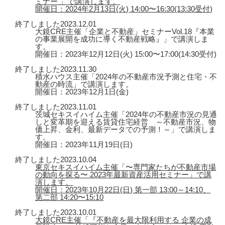
ミナー 」で講演します。
開催日：2024年2月13日(火) 14:00〜16:30(13:30受付)
終了しました
2023.12.01
大鏡CRE主催「企業と不動産」セミナーVol.18『本業
の事業展開を成功に導く不動産戦略』」で講演しま
す。
開催日：2023年12月12日(火) 15:00〜17:00(14:30受付)
終了しました
2023.11.30
積水ハウス主催「2024年の不動産市況予測と住宅・不
動産の時流」で講演します。
開催日：2023年12月1日(金)
終了しました
2023.11.01
茨城セキスイハイム主催「2024年の不動産市況の見通
しと変革期を迎える賃貸住宅経営 ～不動産市況、物
価上昇、金利、最新データでの予測！～」で講演しま
す。
開催日：2023年11月19日(日)
終了しました
2023.10.04
東京セキスイハイム主催「〜専門家たちが不動産市場
の動向を探る〜 2023年最新資産活用セミナー」で講
演します。
開催日：2023年10月22日(日) 第一部 13:00～14:10、
第二部 14:20〜15:10
終了しました
2023.10.01
大鏡CRE主催「『不動産を最大限利用する 企業の成