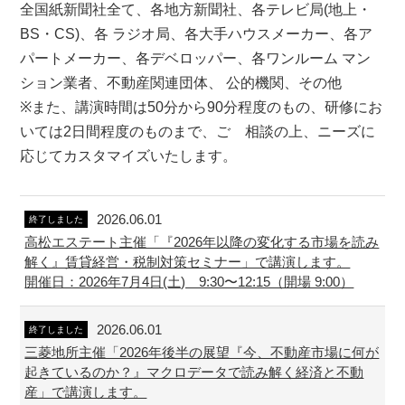
全国紙新聞社全て、各地方新聞社、各テレビ局(地上・
BS・CS)、各 ラジオ局、各大手ハウスメーカー、各ア
パートメーカー、各デベロッパー、各ワンルーム マン
ション業者、不動産関連団体、 公的機関、その他
※また、講演時間は50分から90分程度のもの、研修にお
いては2日間程度のものまで、ご゙相談の上、ニーズに
応じてカスタマイズいたします。
2026.06.01
終了しました
高松エステート主催「『2026年以降の変化する市場を読み
解く』賃貸経営・税制対策セミナー」で講演します。
開催日：2026年7月4日(土) 9:30〜12:15（開場 9:00）
2026.06.01
終了しました
三菱地所主催「2026年後半の展望『今、不動産市場に何が
起きているのか？』マクロデータで読み解く経済と不動
産」で講演します。