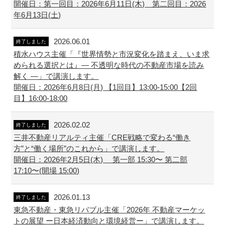
開催日：第一回目：2026年6月11日(木) 第二回目：2026
年6月13日(土)
2026.06.01
終了しました
積水ハウス主催「『世界情勢と市況変化を踏まえ、いま求
められる選択とは』― 不透明な時代の不動産市場を読み
解く ―」で講演します。
開催日：2026年6月8日(月) 【1回目】13:00-15:00【2回
目】16:00-18:00
2026.02.02
終了しました
三井不動産リアルティ主催「CRE戦略で変わる“働き
方”と“働く場所”のこれから」で講演します。
開催日：2026年2月5日(木) 第一部 15:30〜 第二部
17:10〜(開場 15:00)
2026.01.13
終了しました
東急不動産・東急リバブル主催「2026年 不動産マーケッ
トの展望 ー日本経済動向と環境経営ー」で講演します。