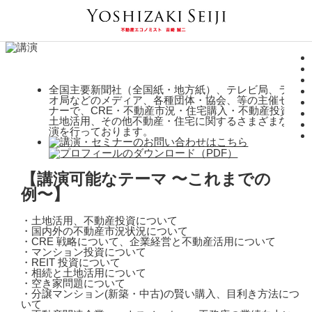
全国主要新聞社（全国紙・地方紙）、テレビ局、ラジ
オ局などのメディア、各種団体・協会、等の主催セミ
ナーで、CRE・不動産市況・住宅購入・不動産投資・
土地活用、その他不動産・住宅に関するさまざまな講
演を行っております。
【講演可能なテーマ 〜これまでの
例〜】
・土地活用、不動産投資について
・国内外の不動産市況状況について
・CRE 戦略について、企業経営と不動産活用について
・マンション投資について
・REIT 投資について
・相続と土地活用について
・空き家問題について
・分譲マンション(新築・中古)の賢い購入、目利き方法につ
いて