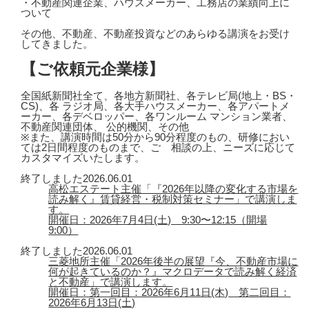
・不動産関連企業、ハウスメーカー、工務店の業績向上に
ついて
その他、不動産、不動産投資などのあらゆる講演をお受け
してきました。
【ご依頼元企業様】
全国紙新聞社全て、各地方新聞社、各テレビ局(地上・BS・
CS)、各 ラジオ局、各大手ハウスメーカー、各アパートメ
ーカー、各デベロッパー、各ワンルーム マンション業者、
不動産関連団体、 公的機関、その他
※また、講演時間は50分から90分程度のもの、研修におい
ては2日間程度のものまで、ご゙相談の上、ニーズに応じて
カスタマイズいたします。
終了しました
2026.06.01
高松エステート主催「『2026年以降の変化する市場を
読み解く』賃貸経営・税制対策セミナー」で講演しま
す。
開催日：2026年7月4日(土) 9:30〜12:15（開場
9:00）
終了しました
2026.06.01
三菱地所主催「2026年後半の展望『今、不動産市場に
何が起きているのか？』マクロデータで読み解く経済
と不動産」で講演します。
開催日：第一回目：2026年6月11日(木) 第二回目：
2026年6月13日(土)