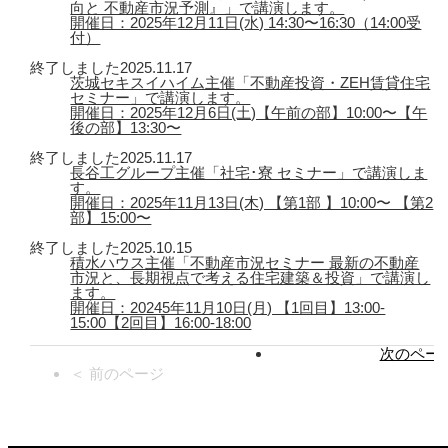
向と 不動産市況予測』」で講演します。
開催日：2025年12月11日(水) 14:30〜16:30（14:00受
付）
終了しました
2025.11.17
茨城セキスイハイム主催「不動産投資・ZEH賃貸住宅
セミナー」で講演します。
開催日：2025年12月6日(土)【午前の部】10:00〜【午
後の部】13:30〜
終了しました
2025.11.17
長谷工グループ主催「社宅･寮 セミナー」で講演しま
す。
開催日：2025年11月13日(木) 【第1部 】10:00〜 【第2
部】15:00〜
終了しました
2025.10.15
積水ハウス主催「不動産市況セミナー 最新の不動産
市況と、長期視点で考える住宅建築＆投資」で講演し
ます。
開催日：20245年11月10日(月) 【1回目】13:00-
15:00【2回目】16:00-18:00
次のページ
＜ 前のページ