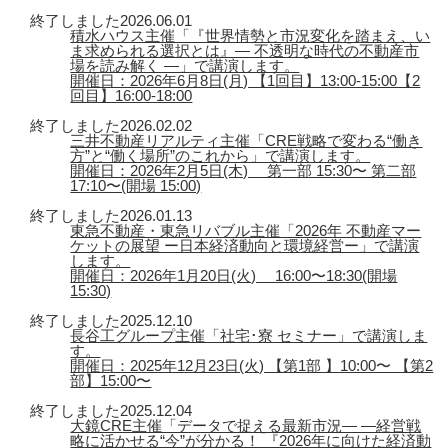
終了しました
2026.06.01
積水ハウス主催「『世界情勢と市況変化を踏まえ、い
ま求められる選択とは』― 不透明な時代の不動産市
場を読み解く ―」で講演します。
開催日：2026年6月8日(月) 【1回目】13:00-15:00【2
回目】16:00-18:00
終了しました
2026.02.02
三井不動産リアルティ主催「CRE戦略で変わる“働き
方”と“働く場所”のこれから」で講演します。
開催日：2026年2月5日(木) 第一部 15:30〜 第二部
17:10〜(開場 15:00)
終了しました
2026.01.13
東急不動産・東急リバブル主催「2026年 不動産マー
ケットの展望 ー日本経済動向と環境経営ー」で講演
します。
開催日：2026年1月20日(火) 16:00〜18:30(開場
15:30)
終了しました
2025.12.10
長谷工グループ主催「社宅･寮 セミナー」で講演しま
す。
開催日：2025年12月23日(火) 【第1部 】10:00〜 【第2
部】15:00〜
終了しました
2025.12.04
大鏡CRE主催「データで捉える最新市況― ―経営戦
略に活かせる“今”が分かる！ 『2026年に向けた経済動