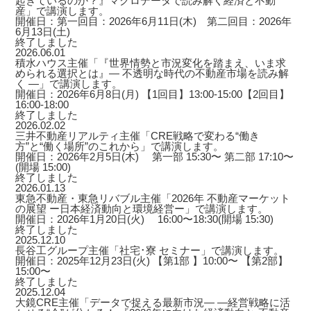
起きているのか？』マクロデータで読み解く経済と不動
産」で講演します。
開催日：第一回目：2026年6月11日(木) 第二回目：2026年
6月13日(土)
終了しました
2026.06.01
積水ハウス主催「『世界情勢と市況変化を踏まえ、いま求
められる選択とは』― 不透明な時代の不動産市場を読み解
く ―」で講演します。
開催日：2026年6月8日(月) 【1回目】13:00-15:00【2回目】
16:00-18:00
終了しました
2026.02.02
三井不動産リアルティ主催「CRE戦略で変わる“働き
方”と“働く場所”のこれから」で講演します。
開催日：2026年2月5日(木) 第一部 15:30〜 第二部 17:10〜
(開場 15:00)
終了しました
2026.01.13
東急不動産・東急リバブル主催「2026年 不動産マーケット
の展望 ー日本経済動向と環境経営ー」で講演します。
開催日：2026年1月20日(火) 16:00〜18:30(開場 15:30)
終了しました
2025.12.10
長谷工グループ主催「社宅･寮 セミナー」で講演します。
開催日：2025年12月23日(火) 【第1部 】10:00〜 【第2部】
15:00〜
終了しました
2025.12.04
大鏡CRE主催「データで捉える最新市況― ―経営戦略に活