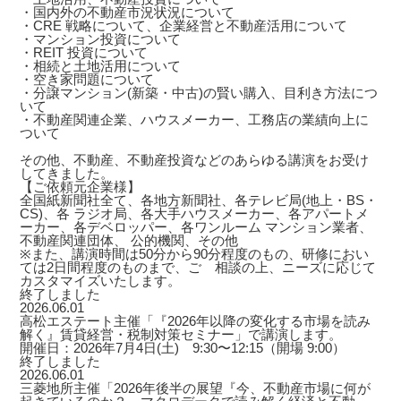
・国内外の不動産市況状況について
・CRE 戦略について、企業経営と不動産活用について
・マンション投資について
・REIT 投資について
・相続と土地活用について
・空き家問題について
・分譲マンション(新築・中古)の賢い購入、目利き方法につ
いて
・不動産関連企業、ハウスメーカー、工務店の業績向上に
ついて
その他、不動産、不動産投資などのあらゆる講演をお受け
してきました。
【ご依頼元企業様】
全国紙新聞社全て、各地方新聞社、各テレビ局(地上・BS・
CS)、各 ラジオ局、各大手ハウスメーカー、各アパートメ
ーカー、各デベロッパー、各ワンルーム マンション業者、
不動産関連団体、 公的機関、その他
※また、講演時間は50分から90分程度のもの、研修におい
ては2日間程度のものまで、ご゙相談の上、ニーズに応じて
カスタマイズいたします。
終了しました
2026.06.01
高松エステート主催「『2026年以降の変化する市場を読み
解く』賃貸経営・税制対策セミナー」で講演します。
開催日：2026年7月4日(土) 9:30〜12:15（開場 9:00）
終了しました
2026.06.01
三菱地所主催「2026年後半の展望『今、不動産市場に何が