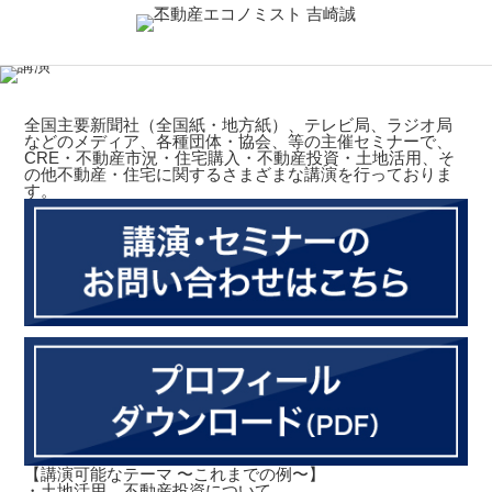
全国主要新聞社（全国紙・地方紙）、テレビ局、ラジオ局
などのメディア、各種団体・協会、等の主催セミナーで、
CRE・不動産市況・住宅購入・不動産投資・土地活用、そ
の他不動産・住宅に関するさまざまな講演を行っておりま
す。
【講演可能なテーマ 〜これまでの例〜】
・土地活用、不動産投資について