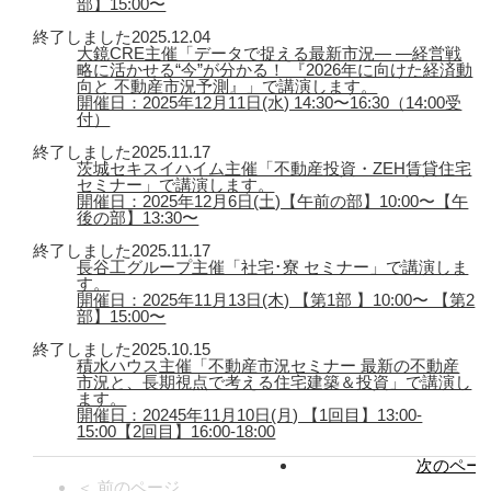
部】15:00〜
終了しました
2025.12.04
大鏡CRE主催「データで捉える最新市況― ―経営戦
略に活かせる“今”が分かる！ 『2026年に向けた経済動
向と 不動産市況予測』」で講演します。
開催日：2025年12月11日(水) 14:30〜16:30（14:00受
付）
終了しました
2025.11.17
茨城セキスイハイム主催「不動産投資・ZEH賃貸住宅
セミナー」で講演します。
開催日：2025年12月6日(土)【午前の部】10:00〜【午
後の部】13:30〜
終了しました
2025.11.17
長谷工グループ主催「社宅･寮 セミナー」で講演しま
す。
開催日：2025年11月13日(木) 【第1部 】10:00〜 【第2
部】15:00〜
終了しました
2025.10.15
積水ハウス主催「不動産市況セミナー 最新の不動産
市況と、長期視点で考える住宅建築＆投資」で講演し
ます。
開催日：20245年11月10日(月) 【1回目】13:00-
15:00【2回目】16:00-18:00
次のページ
＜ 前のページ