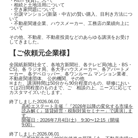
・REIT 投資について
・相続と土地活用について
・空き家問題について
・分譲マンション(新築・中古)の賢い購入、目利き方法につ
いて
・不動産関連企業、ハウスメーカー、工務店の業績向上に
ついて
その他、不動産、不動産投資などのあらゆる講演をお受け
してきました。
【ご依頼元企業様】
全国紙新聞社全て、各地方新聞社、各テレビ局(地上・BS・
CS)、各 ラジオ局、各大手ハウスメーカー、各アパートメ
ーカー、各デベロッパー、各ワンルーム マンション業者、
不動産関連団体、 公的機関、その他
※また、講演時間は50分から90分程度のもの、研修におい
ては2日間程度のものまで、ご゙相談の上、ニーズに応じて
カスタマイズいたします。
終了しました
2026.06.01
高松エステート主催「『2026年以降の変化する市場を
読み解く』賃貸経営・税制対策セミナー」で講演しま
す。
開催日：2026年7月4日(土) 9:30〜12:15（開場
9:00）
終了しました
2026.06.01