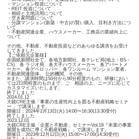
・マンション投資について
・REIT 投資について
・相続と土地活用について
・空き家問題について
・分譲マンション(新築・中古)の賢い購入、目利き方法につ
いて
・不動産関連企業、ハウスメーカー、工務店の業績向上に
ついて
その他、不動産、不動産投資などのあらゆる講演をお受け
してきました。
【ご依頼元企業様】
全国紙新聞社全て、各地方新聞社、各テレビ局(地上・BS・
CS)、各 ラジオ局、各大手ハウスメーカー、各アパートメ
ーカー、各デベロッパー、各ワンルーム マンション業者、
不動産関連団体、 公的機関、その他
※また、講演時間は50分から90分程度のもの、研修におい
ては2日間程度のものまで、ご゙相談の上、ニーズに応じて
カスタマイズいたします。
終了しました
2024.01.12
大鏡CRE主催「事業の生産性向上を図る不動産戦略セミナ
ー 」で講演します。
開催日：2024年2月13日(火) 14:00〜16:30(13:30受付)
終了しました
2023.12.01
大鏡CRE主催「企業と不動産」セミナーVol.18『本業の事業
展開を成功に導く不動産戦略』」で講演します。
開催日：2023年12月12日(火) 15:00〜17:00(14:30受付)
終了しました