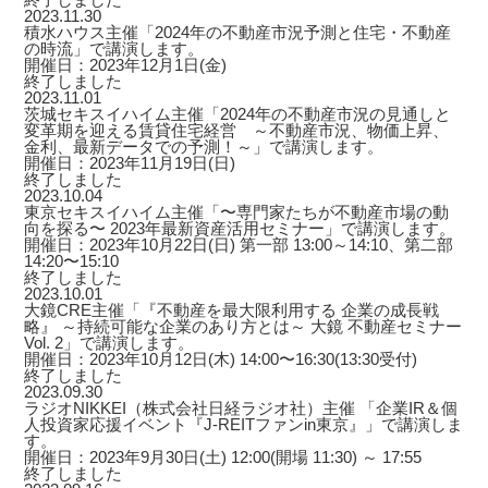
2023.11.30
積水ハウス主催「2024年の不動産市況予測と住宅・不動産
の時流」で講演します。
開催日：2023年12月1日(金)
終了しました
2023.11.01
茨城セキスイハイム主催「2024年の不動産市況の見通しと
変革期を迎える賃貸住宅経営 ～不動産市況、物価上昇、
金利、最新データでの予測！～」で講演します。
開催日：2023年11月19日(日)
終了しました
2023.10.04
東京セキスイハイム主催「〜専門家たちが不動産市場の動
向を探る〜 2023年最新資産活用セミナー」で講演します。
開催日：2023年10月22日(日) 第一部 13:00～14:10、第二部
14:20〜15:10
終了しました
2023.10.01
大鏡CRE主催「『不動産を最大限利用する 企業の成長戦
略』 ～持続可能な企業のあり方とは～ 大鏡 不動産セミナー
Vol. 2」で講演します。
開催日：2023年10月12日(木) 14:00〜16:30(13:30受付)
終了しました
2023.09.30
ラジオNIKKEI（株式会社日経ラジオ社）主催 「企業IR＆個
人投資家応援イベント『J-REITファンin東京』」で講演しま
す。
開催日：2023年9月30日(土) 12:00(開場 11:30) ～ 17:55
終了しました