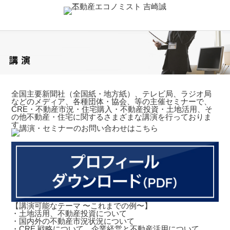
全国主要新聞社（全国紙・地方紙）、テレビ局、ラジオ局
などのメディア、各種団体・協会、等の主催セミナーで、
CRE・不動産市況・住宅購入・不動産投資・土地活用、そ
の他不動産・住宅に関するさまざまな講演を行っておりま
す。
【講演可能なテーマ 〜これまでの例〜】
・土地活用、不動産投資について
・国内外の不動産市況状況について
・CRE 戦略について、企業経営と不動産活用について