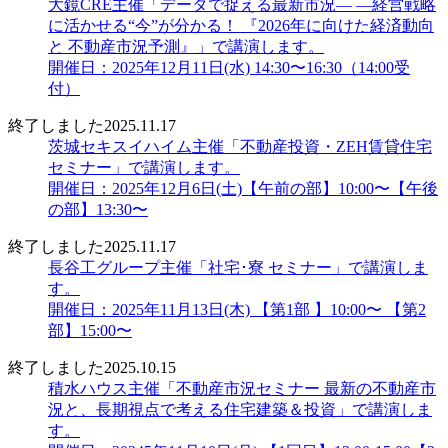
大鏡CRE主催「データで捉える最新市況― ―経営戦略
に活かせる“今”が分かる！ 『2026年に向けた経済動向
と 不動産市況予測』」で講演します。
開催日：2025年12月11日(水) 14:30〜16:30（14:00受
付）
終了しました
2025.11.17
茨城セキスイハイム主催「不動産投資・ZEH賃貸住宅
セミナー」で講演します。
開催日：2025年12月6日(土)【午前の部】10:00〜【午後
の部】13:30〜
終了しました
2025.11.17
長谷工グループ主催「社宅･寮 セミナー」で講演しま
す。
開催日：2025年11月13日(木) 【第1部 】10:00〜 【第2
部】15:00〜
終了しました
2025.10.15
積水ハウス主催「不動産市況セミナー 最新の不動産市
況と、長期視点で考える住宅建築＆投資」で講演しま
す。