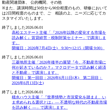
動産関連団体、 公的機関、その他
※また、講演時間は50分から90分程度のもの、研修において
は2日間程度のものまで、ご゙相談の上、ニーズに応じてカ
スタマイズいたします。
終了しました
2026.06.01
高松エステート主催「『2026年以降の変化する市場を
読み解く』賃貸経営・税制対策セミナー」で講演しま
す。
開催日：2026年7月4日(土) 9:30〜12:15（開場 9:00）
終了しました
2026.06.01
三菱地所主催「2026年後半の展望『今、不動産市場に
何が起きているのか？』マクロデータで読み解く経済
と不動産」で講演します。
開催日：第一回目：2026年6月11日(木) 第二回目：
2026年6月13日(土)
終了しました
2026.06.01
積水ハウス主催「『世界情勢と市況変化を踏まえ、い
ま求められる選択とは』― 不透明な時代の不動産市場
を読み解く ―」で講演します。