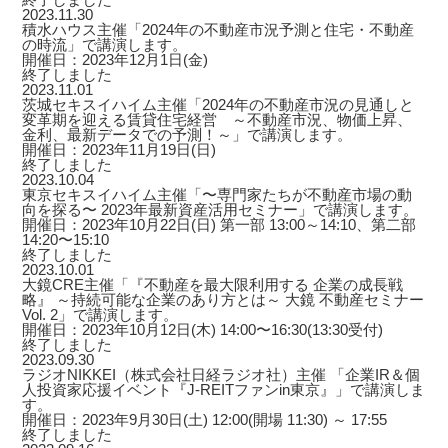
2023.11.30
積水ハウス主催「2024年の不動産市況予測と住宅・不動産
の時流」で講演します。
開催日：2023年12月1日(金)
終了しました
2023.11.01
茨城セキスイハイム主催「2024年の不動産市況の見通しと
変革期を迎える賃貸住宅経営 ～不動産市況、物価上昇、
金利、最新データでの予測！～」で講演します。
開催日：2023年11月19日(日)
終了しました
2023.10.04
東京セキスイハイム主催「〜専門家たちが不動産市場の動
向を探る〜 2023年最新資産活用セミナー」で講演します。
開催日：2023年10月22日(日) 第一部 13:00～14:10、第二部
14:20〜15:10
終了しました
2023.10.01
大鏡CRE主催「『不動産を最大限利用する 企業の成長戦
略』 ～持続可能な企業のあり方とは～ 大鏡 不動産セミナー
Vol. 2」で講演します。
開催日：2023年10月12日(木) 14:00〜16:30(13:30受付)
終了しました
2023.09.30
ラジオNIKKEI（株式会社日経ラジオ社）主催 「企業IR＆個
人投資家応援イベント『J-REITファンin東京』」で講演しま
す。
開催日：2023年9月30日(土) 12:00(開場 11:30) ～ 17:55
終了しました