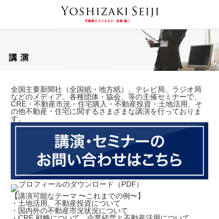
全国主要新聞社（全国紙・地方紙）、テレビ局、ラジオ局
などのメディア、各種団体・協会、等の主催セミナーで、
CRE・不動産市況・住宅購入・不動産投資・土地活用、そ
の他不動産・住宅に関するさまざまな講演を行っておりま
す。
【講演可能なテーマ 〜これまでの例〜】
・土地活用、不動産投資について
・国内外の不動産市況状況について
・CRE 戦略について、企業経営と不動産活用について