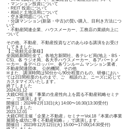
・マンション投資について
・REIT 投資について
・相続と土地活用について
・空き家問題について
・分譲マンション(新築・中古)の賢い購入、目利き方法につ
いて
・不動産関連企業、ハウスメーカー、工務店の業績向上に
ついて
その他、不動産、不動産投資などのあらゆる講演をお受け
してきました。
【ご依頼元企業様】
全国紙新聞社全て、各地方新聞社、各テレビ局(地上・BS・
CS)、各 ラジオ局、各大手ハウスメーカー、各アパートメ
ーカー、各デベロッパー、各ワンルーム マンション業者、
不動産関連団体、 公的機関、その他
※また、講演時間は50分から90分程度のもの、研修におい
ては2日間程度のものまで、ご゙相談の上、ニーズに応じて
カスタマイズいたします。
終了しました
2024.01.12
大鏡CRE主催「事業の生産性向上を図る不動産戦略セミナ
ー 」で講演します。
開催日：2024年2月13日(火) 14:00〜16:30(13:30受付)
終了しました
2023.12.01
大鏡CRE主催「企業と不動産」セミナーVol.18『本業の事業
展開を成功に導く不動産戦略』」で講演します。
開催日：2023年12月12日(火) 15:00〜17:00(14:30受付)
終了しました