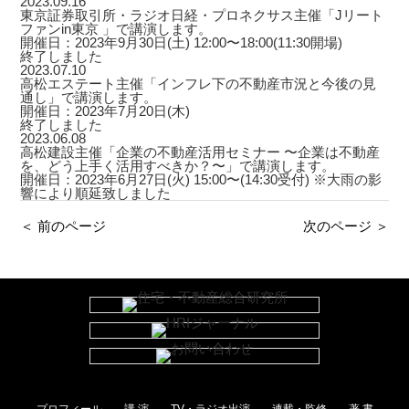
2023.09.16
東京証券取引所・ラジオ日経・プロネクサス主催「Jリート
ファンin東京 」で講演します。
開催日：2023年9月30日(土) 12:00〜18:00(11:30開場)
終了しました
2023.07.10
高松エステート主催「インフレ下の不動産市況と今後の見
通し」で講演します。
開催日：2023年7月20日(木)
終了しました
2023.06.08
高松建設主催「企業の不動産活用セミナー 〜企業は不動産
を、どう上手く活用すべきか？〜」で講演します。
開催日：2023年6月27日(火) 15:00〜(14:30受付) ※大雨の影
響により順延致しました
＜ 前のページ
次のページ ＞
プロフィール
講 演
TV・ラジオ出演
連載・監修
著 書