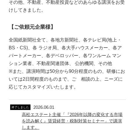
その他、不動産、不動産投資などのあらゆる講演をお受
けしてきました。
【ご依頼元企業様】
全国紙新聞社全て、各地方新聞社、各テレビ局(地上・
BS・CS)、各 ラジオ局、各大手ハウスメーカー、各ア
パートメーカー、各デベロッパー、各ワンルーム マン
ション業者、不動産関連団体、 公的機関、その他
※また、講演時間は50分から90分程度のもの、研修にお
いては2日間程度のものまで、ご゙相談の上、ニーズに
応じてカスタマイズいたします。
2026.06.01
終了しました
高松エステート主催「『2026年以降の変化する市場
を読み解く』賃貸経営・税制対策セミナー」で講演
します。