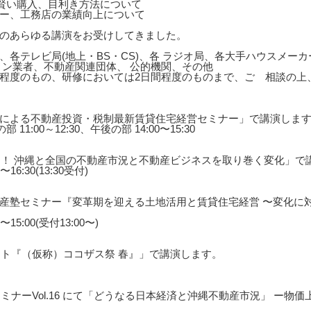
の賢い購入、目利き方法について
ー、工務店の業績向上について
のあらゆる講演をお受けしてきました。
、各テレビ局(地上・BS・CS)、各 ラジオ局、各大手ハウスメー
ョン業者、不動産関連団体、 公的機関、その他
0分程度のもの、研修においては2日間程度のものまで、ご゙相談の
による不動産投資・税制最新賃貸住宅経営セミナー」で講演しま
 11:00～12:30、午後の部 14:00〜15:30
く！ 沖縄と全国の不動産市況と不動産ビジネスを取り巻く変化」で
16:30(13:30受付)
産塾セミナー『変革期を迎える土地活用と賃貸住宅経営 〜変化に
〜15:00(受付13:00〜)
ント『（仮称）ココザス祭 春』」で講演します。
ミナーVol.16 にて「どうなる日本経済と沖縄不動産市況」 ー物