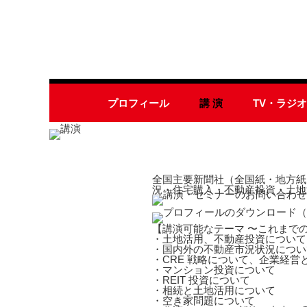
プロフィール
講 演
TV・ラジ
全国主要新聞社（全国紙・地方紙
況・住宅購入・不動産投資・土地
【講演可能なテーマ 〜これまで
・土地活用、不動産投資について
・国内外の不動産市況状況につい
・CRE 戦略について、企業経営
・マンション投資について
・REIT 投資について
・相続と土地活用について
・空き家問題について