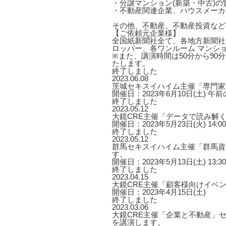
・分譲マンション(新築・中古)
・不動産関連企業、ハウスメーカ
その他、不動産、不動産投資など
【ご依頼元企業様】
全国紙新聞社全て、各地方新聞社
ロッパー、各ワンルーム マンシ
※また、講演時間は50分から9
たします。
終了しました
2023.06.08
茨城セキスイハイム主催「専門家
開催日：2023年6月10日(土) 午前の部
終了しました
2023.05.12
大鏡CRE主催「データで読み解
開催日：2023年5月23日(火) 14:00〜
終了しました
2023.05.12
群馬セキスイハイム主催「群馬資
す。
開催日：2023年5月13日(土) 13:30
終了しました
2023.04.15
大鏡CRE主催「顧客様向けイベ
開催日：2023年4月15日(土)
終了しました
2023.03.06
大鏡CRE主催「企業と不動産」セ
を講演します。