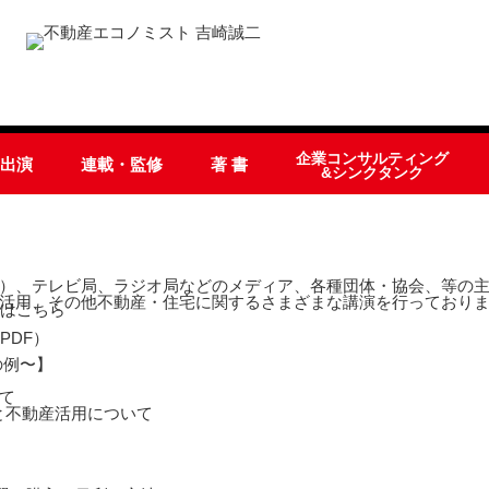
企業コンサルティング
オ出演
連載・監修
著 書
&シンクタンク
）、テレビ局、ラジオ局などのメディア、各種団体・協会、等の主
活用、その他不動産・住宅に関するさまざまな講演を行っており
の例〜】
て
と不動産活用について