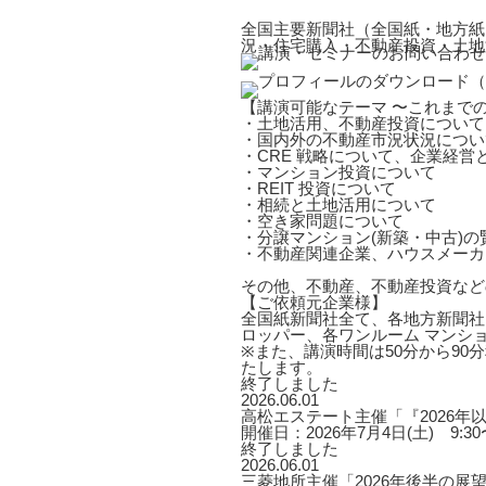
全国主要新聞社（全国紙・地方紙
況・住宅購入・不動産投資・土地
【講演可能なテーマ 〜これまで
・土地活用、不動産投資について
・国内外の不動産市況状況につい
・CRE 戦略について、企業経営
・マンション投資について
・REIT 投資について
・相続と土地活用について
・空き家問題について
・分譲マンション(新築・中古)
・不動産関連企業、ハウスメーカ
その他、不動産、不動産投資など
【ご依頼元企業様】
全国紙新聞社全て、各地方新聞社
ロッパー、各ワンルーム マンシ
※また、講演時間は50分から9
たします。
終了しました
2026.06.01
高松エステート主催「『2026
開催日：2026年7月4日(土) 9:30〜
終了しました
2026.06.01
三菱地所主催「2026年後半の