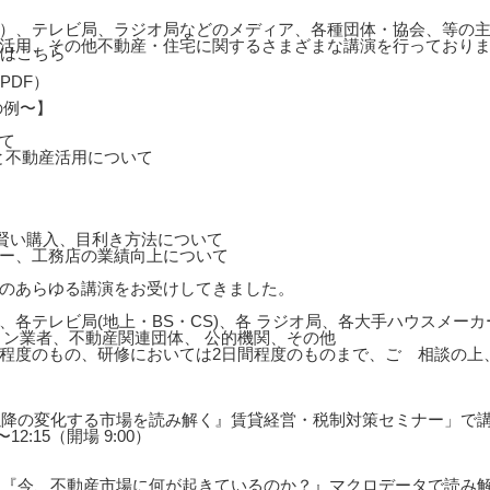
）、テレビ局、ラジオ局などのメディア、各種団体・協会、等の主
活用、その他不動産・住宅に関するさまざまな講演を行っており
の例〜】
て
と不動産活用について
の賢い購入、目利き方法について
ー、工務店の業績向上について
のあらゆる講演をお受けしてきました。
、各テレビ局(地上・BS・CS)、各 ラジオ局、各大手ハウスメー
ョン業者、不動産関連団体、 公的機関、その他
0分程度のもの、研修においては2日間程度のものまで、ご゙相談の
年以降の変化する市場を読み解く』賃貸経営・税制対策セミナー」で
12:15（開場 9:00）
展望『今、不動産市場に何が起きているのか？』マクロデータで読み