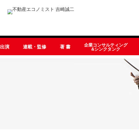
企業コンサルティング
オ出演
連載・監修
著 書
&シンクタンク