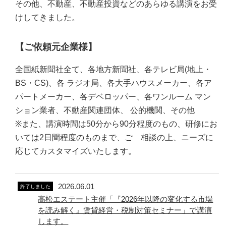
その他、不動産、不動産投資などのあらゆる講演をお受
けしてきました。
【ご依頼元企業様】
全国紙新聞社全て、各地方新聞社、各テレビ局(地上・
BS・CS)、各 ラジオ局、各大手ハウスメーカー、各ア
パートメーカー、各デベロッパー、各ワンルーム マン
ション業者、不動産関連団体、 公的機関、その他
※また、講演時間は50分から90分程度のもの、研修にお
いては2日間程度のものまで、ご゙相談の上、ニーズに
応じてカスタマイズいたします。
2026.06.01
終了しました
高松エステート主催「『2026年以降の変化する市場
を読み解く』賃貸経営・税制対策セミナー」で講演
します。