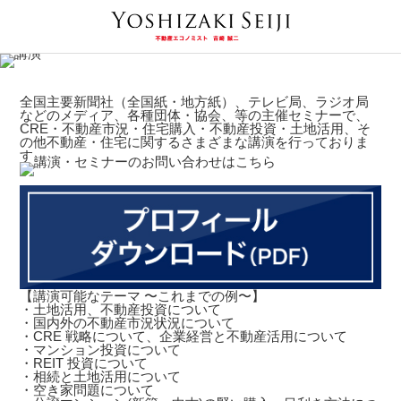
全国主要新聞社（全国紙・地方紙）、テレビ局、ラジオ局
などのメディア、各種団体・協会、等の主催セミナーで、
CRE・不動産市況・住宅購入・不動産投資・土地活用、そ
の他不動産・住宅に関するさまざまな講演を行っておりま
す。
【講演可能なテーマ 〜これまでの例〜】
・土地活用、不動産投資について
・国内外の不動産市況状況について
・CRE 戦略について、企業経営と不動産活用について
・マンション投資について
・REIT 投資について
・相続と土地活用について
・空き家問題について