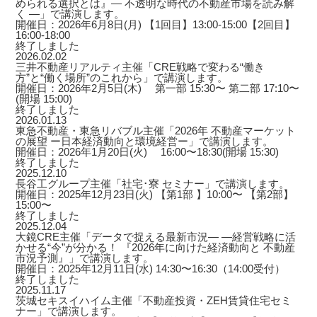
められる選択とは』― 不透明な時代の不動産市場を読み解
く ―」で講演します。
開催日：2026年6月8日(月) 【1回目】13:00-15:00【2回目】
16:00-18:00
終了しました
2026.02.02
三井不動産リアルティ主催「CRE戦略で変わる“働き
方”と“働く場所”のこれから」で講演します。
開催日：2026年2月5日(木) 第一部 15:30〜 第二部 17:10〜
(開場 15:00)
終了しました
2026.01.13
東急不動産・東急リバブル主催「2026年 不動産マーケット
の展望 ー日本経済動向と環境経営ー」で講演します。
開催日：2026年1月20日(火) 16:00〜18:30(開場 15:30)
終了しました
2025.12.10
長谷工グループ主催「社宅･寮 セミナー」で講演します。
開催日：2025年12月23日(火) 【第1部 】10:00〜 【第2部】
15:00〜
終了しました
2025.12.04
大鏡CRE主催「データで捉える最新市況― ―経営戦略に活
かせる“今”が分かる！ 『2026年に向けた経済動向と 不動産
市況予測』」で講演します。
開催日：2025年12月11日(水) 14:30〜16:30（14:00受付）
終了しました
2025.11.17
茨城セキスイハイム主催「不動産投資・ZEH賃貸住宅セミ
ナー」で講演します。