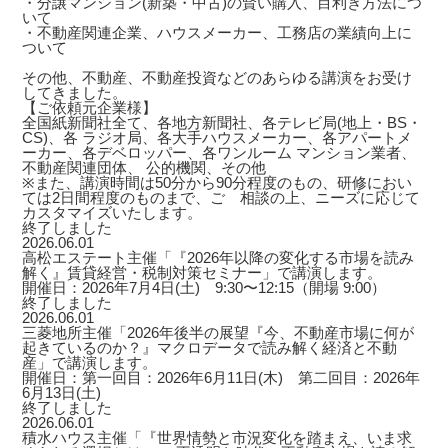
・分譲マンション(新築・中古)の賢い購入、目利き方法につ
いて
・不動産関連企業、ハウスメーカー、工務店の業績向上に
ついて
その他、不動産、不動産投資などのあらゆる講演をお受け
してきました。
【ご依頼元企業様】
全国紙新聞社全て、各地方新聞社、各テレビ局(地上・BS・
CS)、各 ラジオ局、各大手ハウスメーカー、各アパートメ
ーカー、各デベロッパー、各ワンルーム マンション業者、
不動産関連団体、 公的機関、その他
※また、講演時間は50分から90分程度のもの、研修におい
ては2日間程度のものまで、ご゙相談の上、ニーズに応じて
カスタマイズいたします。
終了しました
2026.06.01
高松エステート主催「『2026年以降の変化する市場を読み
解く』賃貸経営・税制対策セミナー」で講演します。
開催日：2026年7月4日(土) 9:30〜12:15（開場 9:00）
終了しました
2026.06.01
三菱地所主催「2026年後半の展望『今、不動産市場に何が
起きているのか？』マクロデータで読み解く経済と不動
産」で講演します。
開催日：第一回目：2026年6月11日(木) 第二回目：2026年
6月13日(土)
終了しました
2026.06.01
積水ハウス主催「『世界情勢と市況変化を踏まえ、いま求