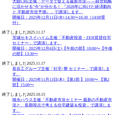
大鏡CRE主催「データで捉える最新市況― ―経営戦略
に活かせる“今”が分かる！ 『2026年に向けた経済動向
と 不動産市況予測』」で講演します。
開催日：2025年12月11日(水) 14:30〜16:30（14:00受
付）
終了しました
2025.11.17
茨城セキスイハイム主催「不動産投資・ZEH賃貸住宅
セミナー」で講演します。
開催日：2025年12月6日(土)【午前の部】10:00〜【午後
の部】13:30〜
終了しました
2025.11.17
長谷工グループ主催「社宅･寮 セミナー」で講演しま
す。
開催日：2025年11月13日(木) 【第1部 】10:00〜 【第2
部】15:00〜
終了しました
2025.10.15
積水ハウス主催「不動産市況セミナー 最新の不動産市
況と、長期視点で考える住宅建築＆投資」で講演しま
す。