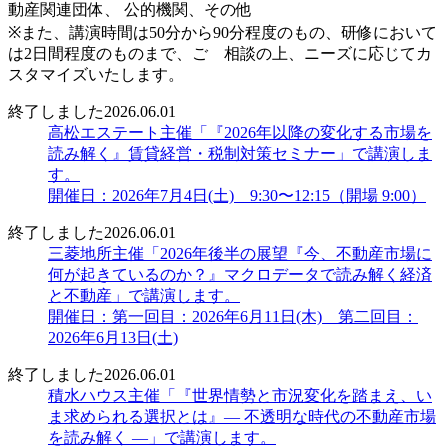
動産関連団体、 公的機関、その他
※また、講演時間は50分から90分程度のもの、研修において
は2日間程度のものまで、ご゙相談の上、ニーズに応じてカ
スタマイズいたします。
終了しました
2026.06.01
高松エステート主催「『2026年以降の変化する市場を
読み解く』賃貸経営・税制対策セミナー」で講演しま
す。
開催日：2026年7月4日(土) 9:30〜12:15（開場 9:00）
終了しました
2026.06.01
三菱地所主催「2026年後半の展望『今、不動産市場に
何が起きているのか？』マクロデータで読み解く経済
と不動産」で講演します。
開催日：第一回目：2026年6月11日(木) 第二回目：
2026年6月13日(土)
終了しました
2026.06.01
積水ハウス主催「『世界情勢と市況変化を踏まえ、い
ま求められる選択とは』― 不透明な時代の不動産市場
を読み解く ―」で講演します。