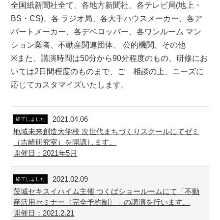
全国紙新聞社全て、各地方新聞社、各テレビ局(地上・
BS・CS)、各 ラジオ局、各大手ハウスメーカー、各ア
パートメーカー、各デベロッパー、各ワンルーム マン
ション業者、不動産関連団体、 公的機関、その他
※また、講演時間は50分から90分程度のもの、研修にお
いては2日間程度のものまで、ご゙相談の上、ニーズに
応じてカスタマイズいたします。
2021.04.06
終了しました
地域未来創造大学校 次世代まちづくりスクールにてゼミ
（吉崎研究室）を開講します。
開催日：2021年5月
2021.02.09
終了しました
茨城セキスイハイム主催 つくばショールームにて「不動
産活用セミナー〈完全予約制〉」の講演を行います。
開催日：2021.2.21