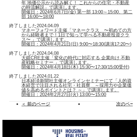
年 地価公示から読み解く！ これからの住宅・不動産
の時流解説」で講演します。
開催日：2024年6月7日(金) 第一部 13:00～15:00、第二
部 16:00〜18:00
終了しました
2024.04.09
マネーフォワード主催「マネークラス 〜初めての方
から経験者まで！1日で知って学べる不動産投資クラ
ス〜 」で講演します。
開催日：2024年4月21日(日) 9:00〜18:30(講演17:20〜)
終了しました
2024.04.08
大鏡CRE主催「変化の時代に対応する 企業向け 不動
産戦略セミナー 」で講演します。
開催日：2024年4月18日(木) 15:30〜17:30(15:00受付)
終了しました
2024.01.22
日本経済新聞社主催オンラインセミナーにて「人的資
本経営で注目される社宅・社員寮 ～採用力や企業価
値を高めるポイントとは？ ～」で講演します。
開催日：2024年2月27日(火) 13:00〜15:00
＜ 前のページ
次のページ