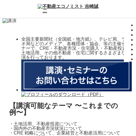
全国主要新聞社（全国紙・地方紙）、テレビ局、ラジ
オ局などのメディア、各種団体・協会、等の主催セミ
ナーで、CRE・不動産市況・住宅購入・不動産投資・
土地活用、その他不動産・住宅に関するさまざまな講
演を行っております。
【講演可能なテーマ 〜これまでの
例〜】
・土地活用、不動産投資について
・国内外の不動産市況状況について
・CRE 戦略について、企業経営と不動産活用について