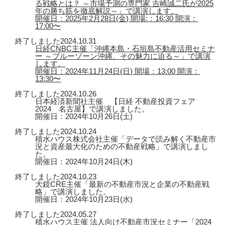
る戦略とは？ ～市場予測の専門家 吉崎誠二氏が2025
年の勝ち筋を徹底解説～」で講演します。
開催日：2025年2月28日(金) 開場:：16:30 開演：
17:00〜
終了しました
2024.10.31
日経CNBC主催「沖縄本島・石垣島不動産活用セミナ
ー ～ブルーゾーン沖縄、その魅力に迫る～」で講演
します。
開催日：2024年11月24日(日) 開場：13:00 開演：
13:30〜
終了しました
2024.10.26
日本経済新聞社主催 【日経 不動産投資フェア
2024 名古屋】で講演しました。
開催日：2024年10月26日(土)
終了しました
2024.10.24
積水ハウス株式会社主催「データで読み解く不動産市
況と資産最大化のための不動産戦略」で講演しまし
た。
開催日：2024年10月24日(木)
終了しました
2024.10.23
大鏡CRE主催「最新の不動産市況と企業の不動産戦
略」で講演しました。
開催日：2024年10月23日(水)
終了しました
2024.05.27
積水ハウス主催 法人向け不動産市況セミナー「2024