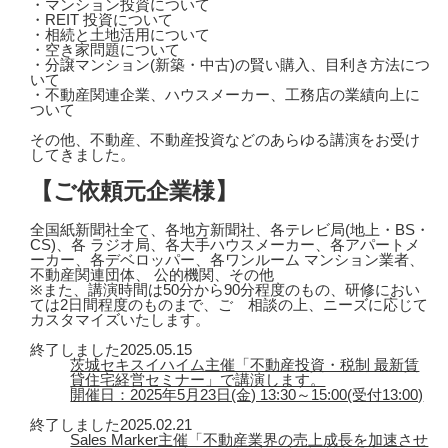
・マンション投資について
・REIT 投資について
・相続と土地活用について
・空き家問題について
・分譲マンション(新築・中古)の賢い購入、目利き方法につ
いて
・不動産関連企業、ハウスメーカー、工務店の業績向上に
ついて
その他、不動産、不動産投資などのあらゆる講演をお受け
してきました。
【ご依頼元企業様】
全国紙新聞社全て、各地方新聞社、各テレビ局(地上・BS・
CS)、各 ラジオ局、各大手ハウスメーカー、各アパートメ
ーカー、各デベロッパー、各ワンルーム マンション業者、
不動産関連団体、 公的機関、その他
※また、講演時間は50分から90分程度のもの、研修におい
ては2日間程度のものまで、ご゙相談の上、ニーズに応じて
カスタマイズいたします。
終了しました
2025.05.15
茨城セキスイハイム主催「不動産投資・税制 最新賃
貸住宅経営セミナー」で講演します。
開催日：2025年5月23日(金) 13:30～15:00(受付13:00)
終了しました
2025.02.21
Sales Marker主催「不動産業界の売上成長を加速させ