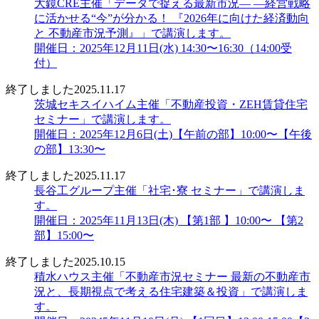
大鏡CRE主催「データで捉える最新市況― ―経営戦略
に活かせる“今”が分かる！ 『2026年に向けた経済動向
と 不動産市況予測』」で講演します。
開催日：2025年12月11日(水) 14:30〜16:30（14:00受
付）
終了しました
2025.11.17
茨城セキスイハイム主催「不動産投資・ZEH賃貸住宅
セミナー」で講演します。
開催日：2025年12月6日(土)【午前の部】10:00〜【午後
の部】13:30〜
終了しました
2025.11.17
長谷工グループ主催「社宅･寮 セミナー」で講演しま
す。
開催日：2025年11月13日(木) 【第1部 】10:00〜 【第2
部】15:00〜
終了しました
2025.10.15
積水ハウス主催「不動産市況セミナー 最新の不動産市
況と、長期視点で考える住宅建築＆投資」で講演しま
す。