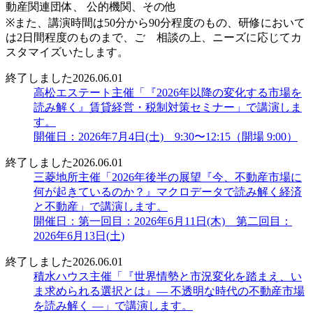
動産関連団体、 公的機関、その他
※また、講演時間は50分から90分程度のもの、研修において
は2日間程度のものまで、ご゙相談の上、ニーズに応じてカ
スタマイズいたします。
終了しました
2026.06.01
高松エステート主催「『2026年以降の変化する市場を
読み解く』賃貸経営・税制対策セミナー」で講演しま
す。
開催日：2026年7月4日(土) 9:30〜12:15（開場 9:00）
終了しました
2026.06.01
三菱地所主催「2026年後半の展望『今、不動産市場に
何が起きているのか？』マクロデータで読み解く経済
と不動産」で講演します。
開催日：第一回目：2026年6月11日(木) 第二回目：
2026年6月13日(土)
終了しました
2026.06.01
積水ハウス主催「『世界情勢と市況変化を踏まえ、い
ま求められる選択とは』― 不透明な時代の不動産市場
を読み解く ―」で講演します。