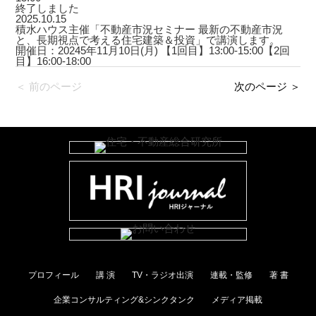
終了しました
2025.10.15
積水ハウス主催「不動産市況セミナー 最新の不動産市況
と、長期視点で考える住宅建築＆投資」で講演します。
開催日：20245年11月10日(月) 【1回目】13:00-15:00【2回
目】16:00-18:00
＜ 前のページ
次のページ ＞
プロフィール
講 演
TV・ラジオ出演
連載・監修
著 書
企業コンサルティング&シンクタンク
メディア掲載