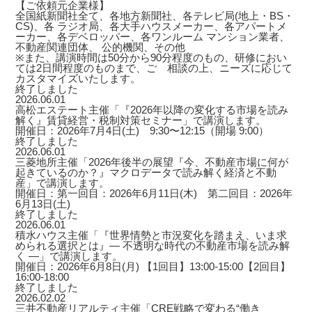
【ご依頼元企業様】
全国紙新聞社全て、各地方新聞社、各テレビ局(地上・BS・
CS)、各 ラジオ局、各大手ハウスメーカー、各アパートメ
ーカー、各デベロッパー、各ワンルーム マンション業者、
不動産関連団体、 公的機関、その他
※また、講演時間は50分から90分程度のもの、研修におい
ては2日間程度のものまで、ご゙相談の上、ニーズに応じて
カスタマイズいたします。
終了しました
2026.06.01
高松エステート主催「『2026年以降の変化する市場を読み
解く』賃貸経営・税制対策セミナー」で講演します。
開催日：2026年7月4日(土) 9:30〜12:15（開場 9:00）
終了しました
2026.06.01
三菱地所主催「2026年後半の展望『今、不動産市場に何が
起きているのか？』マクロデータで読み解く経済と不動
産」で講演します。
開催日：第一回目：2026年6月11日(木) 第二回目：2026年
6月13日(土)
終了しました
2026.06.01
積水ハウス主催「『世界情勢と市況変化を踏まえ、いま求
められる選択とは』― 不透明な時代の不動産市場を読み解
く ―」で講演します。
開催日：2026年6月8日(月) 【1回目】13:00-15:00【2回目】
16:00-18:00
終了しました
2026.02.02
三井不動産リアルティ主催「CRE戦略で変わる“働き