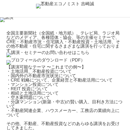
全国主要新聞社（全国紙・地方紙）、テレビ局、ラジオ局
などのメディア、各種団体・協会、等の主催セミナーで、
CRE・不動産市況・住宅購入・不動産投資・土地活用、そ
の他不動産・住宅に関するさまざまな講演を行っておりま
す。
【講演可能なテーマ 〜これまでの例〜】
・土地活用、不動産投資について
・国内外の不動産市況状況について
・CRE 戦略について、企業経営と不動産活用について
・マンション投資について
・REIT 投資について
・相続と土地活用について
・空き家問題について
・分譲マンション(新築・中古)の賢い購入、目利き方法につ
いて
・不動産関連企業、ハウスメーカー、工務店の業績向上に
ついて
その他、不動産、不動産投資などのあらゆる講演をお受け
してきました。