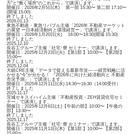
方”と“働く場所”のこれから」で講演します。
開催日：2026年2月5日(木) 第一部 15:30〜 第二部 17:10〜
(開場 15:00)
終了しました
2026.01.13
東急不動産・東急リバブル主催「2026年 不動産マーケット
の展望 ー日本経済動向と環境経営ー」で講演します。
開催日：2026年1月20日(火) 16:00〜18:30(開場 15:30)
終了しました
2025.12.10
長谷工グループ主催「社宅･寮 セミナー」で講演します。
開催日：2025年12月23日(火) 【第1部 】10:00〜 【第2部】
15:00〜
終了しました
2025.12.04
大鏡CRE主催「データで捉える最新市況― ―経営戦略に活
かせる“今”が分かる！ 『2026年に向けた経済動向と 不動産
市況予測』」で講演します。
開催日：2025年12月11日(水) 14:30〜16:30（14:00受付）
終了しました
2025.11.17
茨城セキスイハイム主催「不動産投資・ZEH賃貸住宅セミ
ナー」で講演します。
開催日：2025年12月6日(土)【午前の部】10:00〜【午後の
部】13:30〜
終了しました
2025.11.17
長谷工グループ主催「社宅･寮 セミナー」で講演します。
開催日：2025年11月13日(木) 【第1部 】10:00〜 【第2部】
15:00〜