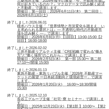
三菱地所主催「2026年後半の展望『今、不動産市場に
何が起きているのか？』マクロデータで読み解く経済
と不動産」で講演します。
開催日：第一回目：2026年6月11日(木) 第二回目：
2026年6月13日(土)
終了しました
2026.06.01
積水ハウス主催「『世界情勢と市況変化を踏まえ、い
ま求められる選択とは』― 不透明な時代の不動産市
場を読み解く ―」で講演します。
開催日：2026年6月8日(月) 【1回目】13:00-15:00【2
回目】16:00-18:00
終了しました
2026.02.02
三井不動産リアルティ主催「CRE戦略で変わる“働き
方”と“働く場所”のこれから」で講演します。
開催日：2026年2月5日(木) 第一部 15:30〜 第二部
17:10〜(開場 15:00)
終了しました
2026.01.13
東急不動産・東急リバブル主催「2026年 不動産マー
ケットの展望 ー日本経済動向と環境経営ー」で講演
します。
開催日：2026年1月20日(火) 16:00〜18:30(開場
15:30)
終了しました
2025.12.10
長谷工グループ主催「社宅･寮 セミナー」で講演しま
す。
開催日：2025年12月23日(火) 【第1部 】10:00〜 【第2