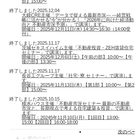
部】15:00〜
終了しました
2025.12.04
大鏡CRE主催「データで捉える最新市況― ―経営戦
略に活かせる“今”が分かる！ 『2026年に向けた経済動
向と 不動産市況予測』」で講演します。
開催日：2025年12月11日(水) 14:30〜16:30（14:00受
付）
終了しました
2025.11.17
茨城セキスイハイム主催「不動産投資・ZEH賃貸住宅
セミナー」で講演します。
開催日：2025年12月6日(土)【午前の部】10:00〜【午
後の部】13:30〜
終了しました
2025.11.17
長谷工グループ主催「社宅･寮 セミナー」で講演しま
す。
開催日：2025年11月13日(木) 【第1部 】10:00〜 【第2
部】15:00〜
終了しました
2025.10.15
積水ハウス主催「不動産市況セミナー 最新の不動産
市況と、長期視点で考える住宅建築＆投資」で講演し
ます。
開催日：20245年11月10日(月) 【1回目】13:00-
15:00【2回目】16:00-18:00
次のページ
＜ 前のページ