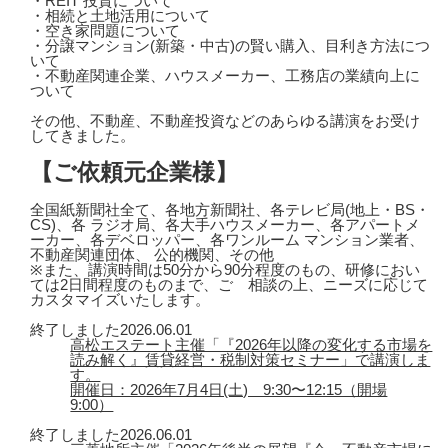
・REIT 投資について
・相続と土地活用について
・空き家問題について
・分譲マンション(新築・中古)の賢い購入、目利き方法につ
いて
・不動産関連企業、ハウスメーカー、工務店の業績向上に
ついて
その他、不動産、不動産投資などのあらゆる講演をお受け
してきました。
【ご依頼元企業様】
全国紙新聞社全て、各地方新聞社、各テレビ局(地上・BS・
CS)、各 ラジオ局、各大手ハウスメーカー、各アパートメ
ーカー、各デベロッパー、各ワンルーム マンション業者、
不動産関連団体、 公的機関、その他
※また、講演時間は50分から90分程度のもの、研修におい
ては2日間程度のものまで、ご゙相談の上、ニーズに応じて
カスタマイズいたします。
終了しました
2026.06.01
高松エステート主催「『2026年以降の変化する市場を
読み解く』賃貸経営・税制対策セミナー」で講演しま
す。
開催日：2026年7月4日(土) 9:30〜12:15（開場
9:00）
終了しました
2026.06.01