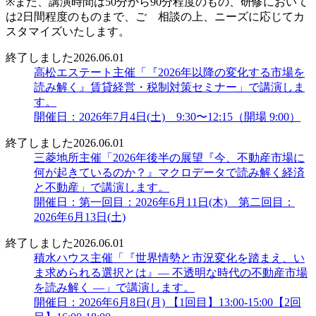
※また、講演時間は50分から90分程度のもの、研修において
は2日間程度のものまで、ご゙相談の上、ニーズに応じてカ
スタマイズいたします。
終了しました
2026.06.01
高松エステート主催「『2026年以降の変化する市場を
読み解く』賃貸経営・税制対策セミナー」で講演しま
す。
開催日：2026年7月4日(土) 9:30〜12:15（開場 9:00）
終了しました
2026.06.01
三菱地所主催「2026年後半の展望『今、不動産市場に
何が起きているのか？』マクロデータで読み解く経済
と不動産」で講演します。
開催日：第一回目：2026年6月11日(木) 第二回目：
2026年6月13日(土)
終了しました
2026.06.01
積水ハウス主催「『世界情勢と市況変化を踏まえ、い
ま求められる選択とは』― 不透明な時代の不動産市場
を読み解く ―」で講演します。
開催日：2026年6月8日(月) 【1回目】13:00-15:00【2回