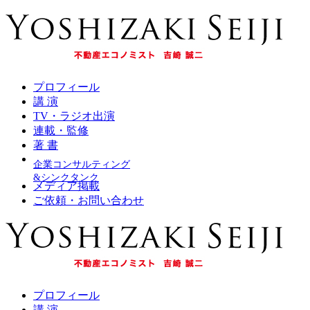
プロフィール
講 演
TV・ラジオ出演
連載・監修
著 書
企業コンサルティング
&シンクタンク
メディア掲載
ご依頼・お問い合わせ
プロフィール
講 演