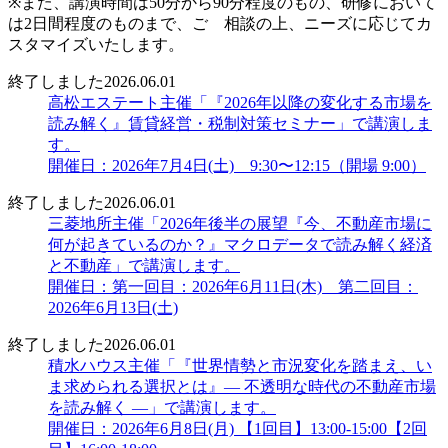
※また、講演時間は50分から90分程度のもの、研修において
は2日間程度のものまで、ご゙相談の上、ニーズに応じてカ
スタマイズいたします。
終了しました
2026.06.01
高松エステート主催「『2026年以降の変化する市場を
読み解く』賃貸経営・税制対策セミナー」で講演しま
す。
開催日：2026年7月4日(土) 9:30〜12:15（開場 9:00）
終了しました
2026.06.01
三菱地所主催「2026年後半の展望『今、不動産市場に
何が起きているのか？』マクロデータで読み解く経済
と不動産」で講演します。
開催日：第一回目：2026年6月11日(木) 第二回目：
2026年6月13日(土)
終了しました
2026.06.01
積水ハウス主催「『世界情勢と市況変化を踏まえ、い
ま求められる選択とは』― 不透明な時代の不動産市場
を読み解く ―」で講演します。
開催日：2026年6月8日(月) 【1回目】13:00-15:00【2回