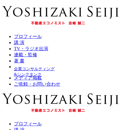
プロフィール
講 演
TV・ラジオ出演
連載・監修
著 書
企業コンサルティング
&シンクタンク
メディア掲載
ご依頼・お問い合わせ
プロフィール
講 演