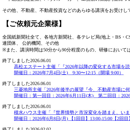
その他、不動産、不動産投資などのあらゆる講演をお受けし
【ご依頼元企業様】
全国紙新聞社全て、各地方新聞社、各テレビ局(地上・BS・
連団体、 公的機関、その他
※また、講演時間は50分から90分程度のもの、研修におい
終了しました
2026.06.01
高松エステート主催「『2026年以降の変化する市場を
開催日：2026年7月4日(土) 9:30〜12:15（開場 9:00）
終了しました
2026.06.01
三菱地所主催「2026年後半の展望『今、不動産市場
開催日：第一回目：2026年6月11日(木) 第二回目：2026
終了しました
2026.06.01
積水ハウス主催「『世界情勢と市況変化を踏まえ、いま
開催日：2026年6月8日(月) 【1回目】13:00-15:00【2回目】16
終了しました
2026.02.02