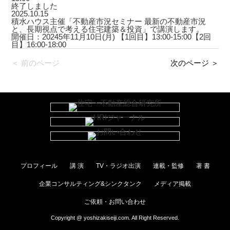
終了しました
2025.10.15
積水ハウス主催「不動産市況セミナー 最新の不動産市況
と、長期視点で考える住宅建築＆投資」で講演します。
開催日：20245年11月10日(月) 【1回目】13:00-15:00【2回
目】16:00-18:00
＜ 前のページ
次のページ ＞
プロフィール
講 演
TV・ラジオ出演
連載・監修
著 書
企業コンサルティング&シンクタンク
メディア掲載
ご依頼・お問い合わせ
Copyright @ yoshizakiseiji.com. All Right Reserved.