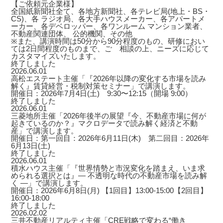
【ご依頼元企業様】
全国紙新聞社全て、各地方新聞社、各テレビ局(地上・BS・
CS)、各 ラジオ局、各大手ハウスメーカー、各アパートメ
ーカー、各デベロッパー、各ワンルーム マンション業者、
不動産関連団体、 公的機関、その他
※また、講演時間は50分から90分程度のもの、研修におい
ては2日間程度のものまで、ご゙相談の上、ニーズに応じて
カスタマイズいたします。
終了しました
2026.06.01
高松エステート主催「『2026年以降の変化する市場を読み
解く』賃貸経営・税制対策セミナー」で講演します。
開催日：2026年7月4日(土) 9:30〜12:15（開場 9:00）
終了しました
2026.06.01
三菱地所主催「2026年後半の展望『今、不動産市場に何が
起きているのか？』マクロデータで読み解く経済と不動
産」で講演します。
開催日：第一回目：2026年6月11日(木) 第二回目：2026年
6月13日(土)
終了しました
2026.06.01
積水ハウス主催「『世界情勢と市況変化を踏まえ、いま求
められる選択とは』― 不透明な時代の不動産市場を読み解
く ―」で講演します。
開催日：2026年6月8日(月) 【1回目】13:00-15:00【2回目】
16:00-18:00
終了しました
2026.02.02
三井不動産リアルティ主催「CRE戦略で変わる“働き