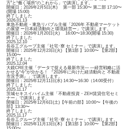
方”と“働く場所”のこれから」で講演します。
開催日：2026年2月5日(木) 第一部 15:30〜 第二部 17:10〜
(開場 15:00)
終了しました
2026.01.13
東急不動産・東急リバブル主催「2026年 不動産マーケット
の展望 ー日本経済動向と環境経営ー」で講演します。
開催日：2026年1月20日(火) 16:00〜18:30(開場 15:30)
終了しました
2025.12.10
長谷工グループ主催「社宅･寮 セミナー」で講演します。
開催日：2025年12月23日(火) 【第1部 】10:00〜 【第2部】
15:00〜
終了しました
2025.12.04
大鏡CRE主催「データで捉える最新市況― ―経営戦略に活
かせる“今”が分かる！ 『2026年に向けた経済動向と 不動産
市況予測』」で講演します。
開催日：2025年12月11日(水) 14:30〜16:30（14:00受付）
終了しました
2025.11.17
茨城セキスイハイム主催「不動産投資・ZEH賃貸住宅セミ
ナー」で講演します。
開催日：2025年12月6日(土)【午前の部】10:00〜【午後の
部】13:30〜
終了しました
2025.11.17
長谷工グループ主催「社宅･寮 セミナー」で講演します。
開催日：2025年11月13日(木) 【第1部 】10:00〜 【第2部】
15:00〜