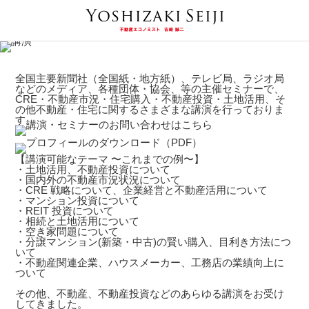
全国主要新聞社（全国紙・地方紙）、テレビ局、ラジオ局
などのメディア、各種団体・協会、等の主催セミナーで、
CRE・不動産市況・住宅購入・不動産投資・土地活用、そ
の他不動産・住宅に関するさまざまな講演を行っておりま
す。
【講演可能なテーマ 〜これまでの例〜】
・土地活用、不動産投資について
・国内外の不動産市況状況について
・CRE 戦略について、企業経営と不動産活用について
・マンション投資について
・REIT 投資について
・相続と土地活用について
・空き家問題について
・分譲マンション(新築・中古)の賢い購入、目利き方法につ
いて
・不動産関連企業、ハウスメーカー、工務店の業績向上に
ついて
その他、不動産、不動産投資などのあらゆる講演をお受け
してきました。