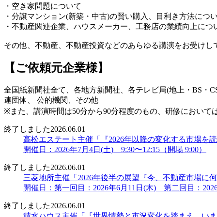
・空き家問題について
・分譲マンション(新築・中古)の賢い購入、目利き方法につ
・不動産関連企業、ハウスメーカー、工務店の業績向上につ
その他、不動産、不動産投資などのあらゆる講演をお受けし
【ご依頼元企業様】
全国紙新聞社全て、各地方新聞社、各テレビ局(地上・BS・
連団体、 公的機関、その他
※また、講演時間は50分から90分程度のもの、研修におい
終了しました
2026.06.01
高松エステート主催「『2026年以降の変化する市場を
開催日：2026年7月4日(土) 9:30〜12:15（開場 9:00）
終了しました
2026.06.01
三菱地所主催「2026年後半の展望『今、不動産市場
開催日：第一回目：2026年6月11日(木) 第二回目：2026
終了しました
2026.06.01
積水ハウス主催「『世界情勢と市況変化を踏まえ、いま