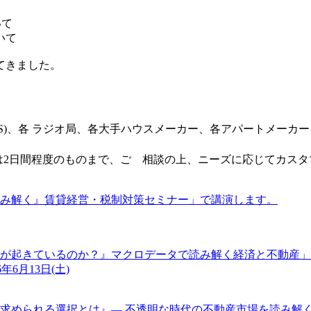
いて
いて
てきました。
CS)、各 ラジオ局、各大手ハウスメーカー、各アパートメーカ
ては2日間程度のものまで、ご゙相談の上、ニーズに応じてカス
読み解く』賃貸経営・税制対策セミナー」で講演します。
に何が起きているのか？』マクロデータで読み解く経済と不動産
年6月13日(土)
求められる選択とは』― 不透明な時代の不動産市場を読み解く