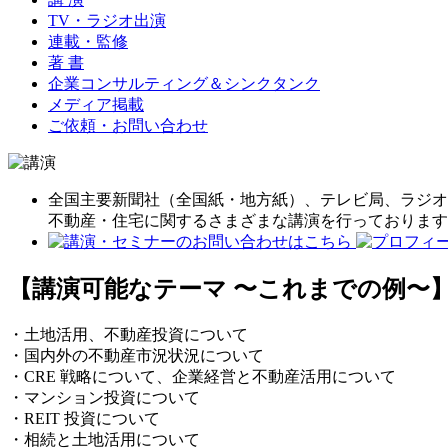
TV・ラジオ出演
連載・監修
著 書
企業コンサルティング＆シンクタンク
メディア掲載
ご依頼・お問い合わせ
全国主要新聞社（全国紙・地方紙）、テレビ局、ラジオ
不動産・住宅に関するさまざまな講演を行っております
【講演可能なテーマ 〜これまでの例〜
・土地活用、不動産投資について
・国内外の不動産市況状況について
・CRE 戦略について、企業経営と不動産活用について
・マンション投資について
・REIT 投資について
・相続と土地活用について