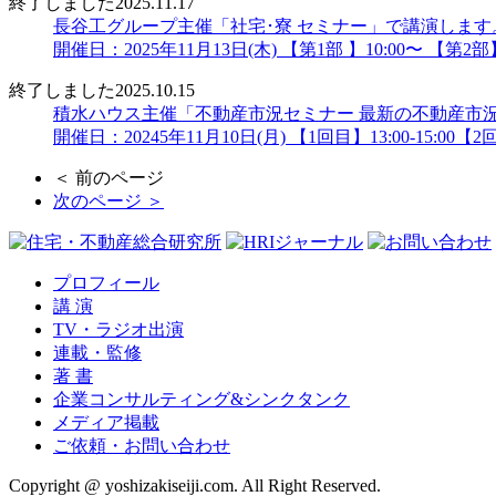
終了しました
2025.11.17
長谷工グループ主催「社宅･寮 セミナー」で講演します
開催日：2025年11月13日(木) 【第1部 】10:00〜 【第2部】
終了しました
2025.10.15
積水ハウス主催「不動産市況セミナー 最新の不動産市
開催日：20245年11月10日(月) 【1回目】13:00-15:00【2回目
＜ 前のページ
次のページ ＞
プロフィール
講 演
TV・ラジオ出演
連載・監修
著 書
企業コンサルティング&シンクタンク
メディア掲載
ご依頼・お問い合わせ
Copyright @ yoshizakiseiji.com. All Right Reserved.