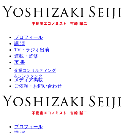
プロフィール
講 演
TV・ラジオ出演
連載・監修
著 書
企業コンサルティング
&シンクタンク
メディア掲載
ご依頼・お問い合わせ
プロフィール
講 演