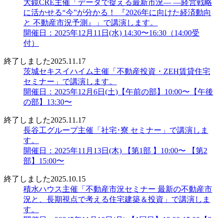
大鏡CRE主催「データで捉える最新市況― ―経営戦略
に活かせる“今”が分かる！ 『2026年に向けた経済動向
と 不動産市況予測』」で講演します。
開催日：2025年12月11日(水) 14:30〜16:30（14:00受
付）
終了しました
2025.11.17
茨城セキスイハイム主催「不動産投資・ZEH賃貸住宅
セミナー」で講演します。
開催日：2025年12月6日(土)【午前の部】10:00〜【午後
の部】13:30〜
終了しました
2025.11.17
長谷工グループ主催「社宅･寮 セミナー」で講演しま
す。
開催日：2025年11月13日(木) 【第1部 】10:00〜 【第2
部】15:00〜
終了しました
2025.10.15
積水ハウス主催「不動産市況セミナー 最新の不動産市
況と、長期視点で考える住宅建築＆投資」で講演しま
す。