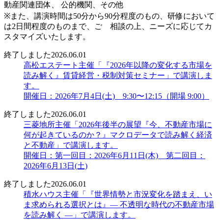
動産関連団体、 公的機関、その他
※また、講演時間は50分から90分程度のもの、研修において
は2日間程度のものまで、ご゙相談の上、ニーズに応じてカ
スタマイズいたします。
終了しました
2026.06.01
高松エステート主催「『2026年以降の変化する市場を
読み解く』賃貸経営・税制対策セミナー」で講演しま
す。
開催日：2026年7月4日(土) 9:30〜12:15（開場 9:00）
終了しました
2026.06.01
三菱地所主催「2026年後半の展望『今、不動産市場に
何が起きているのか？』マクロデータで読み解く経済
と不動産」で講演します。
開催日：第一回目：2026年6月11日(木) 第二回目：
2026年6月13日(土)
終了しました
2026.06.01
積水ハウス主催「『世界情勢と市況変化を踏まえ、い
ま求められる選択とは』― 不透明な時代の不動産市場
を読み解く ―」で講演します。